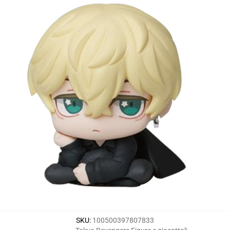
SKU
:
100500397807833