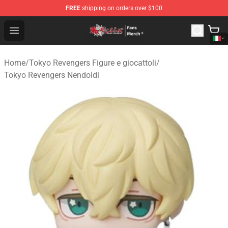
FREE
shipping on orders over $100
Tokyo Revengers Store - Official Tokyo Revengers Merc
Open menu
Home
/
Tokyo Revengers Figure e giocattoli
/
Tokyo Revengers Nendoidi