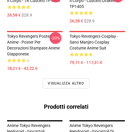
Il Corpo - TR Cuscino TP1405
Il Corpo - Cuscino Draken
TP1405
26,58 €
$28.9
26,58 €
$28.9
Tokyo Revengers Poster
Tokyo Revengers Cosplay -
-20%
Anime - Poster Per
Sano Manjiro Cosplay
Decorazioni Stampate Anime
Costume Anime Suit
Giapponese
79,11 € - 111,31 €
18,21 € - 42,22 €
VISUALIZZA ALTRO
Prodotti correlati
Anime Tokyo Revengers
Anime Tokyo Revengers
Nedoroid - Giocattoli
Nendoroid - Giocattoli Di