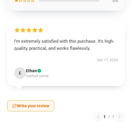
★☆☆☆☆
0%
I'm extremely satisfied with this purchase. It's high-
quality, practical, and works flawlessly.
Dec 17, 2024
Ethan
E
Verified owner
Write your review
1
/
1