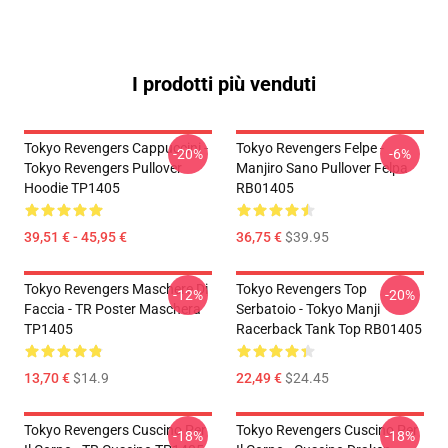
I prodotti più venduti
Tokyo Revengers Cappuccini -
Tokyo Revengers Felpe -
-20%
-6%
Tokyo Revengers Pullover
Manjiro Sano Pullover Felpa
Hoodie TP1405
RB01405
39,51 € - 45,95 €
36,75 €
$39.95
Tokyo Revengers Maschere Di
Tokyo Revengers Top
-12%
-20%
Faccia - TR Poster Maschera
Serbatoio - Tokyo Manji
TP1405
Racerback Tank Top RB01405
13,70 €
$14.9
22,49 €
$24.45
Tokyo Revengers Cuscino Per
Tokyo Revengers Cuscino Per
-18%
-18%