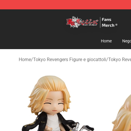
Tokyo Revengers Store - Official Tokyo Revengers Me
Home
Nego
Home
/
Tokyo Revengers Figure e giocattoli
/
Tokyo Reve