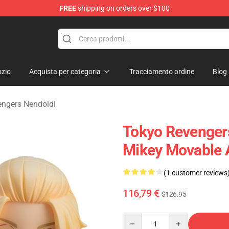
FREE
shipping on orders over $100
rchandise Shop
zio
Acquista per categoria
Tracciamento ordine
Blog
ngers Nendoidi
Tokyo Revengers
Mikey Movable 
(1 customer reviews
116,79 €
$126.95
Quantity