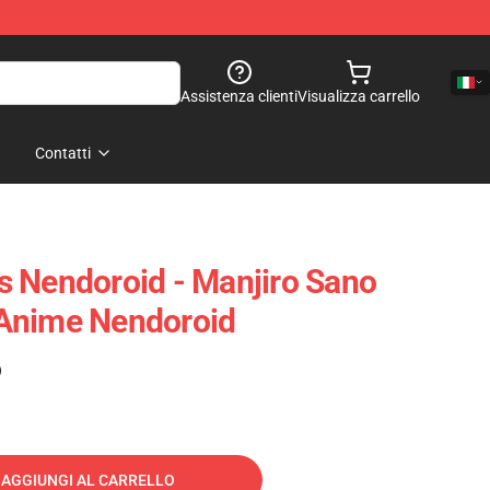
Assistenza clienti
Visualizza carrello
Contatti
 Nendoroid - Manjiro Sano
Anime Nendoroid
)
AGGIUNGI AL CARRELLO