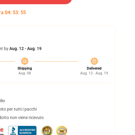
tra
04
:
53
:
53
et by
Aug. 12 - Aug. 19
Shipping
Delivered
Aug. 08
Aug. 12 - Aug. 19
lio
to per tutti i pacchi
dotto non viene ricevuto