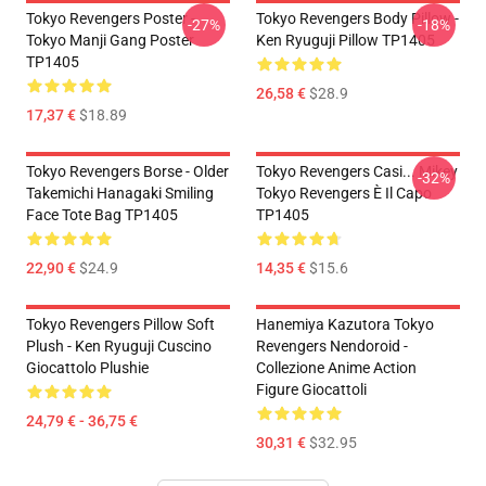
Tokyo Revengers Poster -
Tokyo Revengers Body Pillow -
-27%
-18%
Tokyo Manji Gang Poster
Ken Ryuguji Pillow TP1405
TP1405
26,58 €
$28.9
17,37 €
$18.89
Tokyo Revengers Borse - Older
Tokyo Revengers Casi... Mikey
-32%
Takemichi Hanagaki Smiling
Tokyo Revengers È Il Capo
Face Tote Bag TP1405
TP1405
22,90 €
$24.9
14,35 €
$15.6
Tokyo Revengers Pillow Soft
Hanemiya Kazutora Tokyo
Plush - Ken Ryuguji Cuscino
Revengers Nendoroid -
Giocattolo Plushie
Collezione Anime Action
Figure Giocattoli
24,79 € - 36,75 €
30,31 €
$32.95