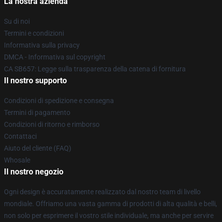
La nostra azienda
Su di noi
Termini e condizioni
Informativa sulla privacy
DMCA - Informativa sul copyright
CA SB657: Legge sulla trasparenza della catena di fornitura
Il nostro supporto
Condizioni di spedizione e consegna
Termini di pagamento
Condizioni di ritorno e rimborso
Contattaci
Aiuto del cliente (FAQ)
Whosale
Il nostro negozio
Ogni design è accuratamente realizzato dal nostro team di livello
mondiale. Offriamo una vasta gamma di prodotti di alta qualità e belli,
non solo per esprimere il vostro stile individuale, ma anche per servire