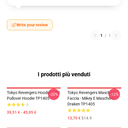
Write your review
1
/
1
I prodotti più venduti
Tokyo Revengers Hoodies - TR
Tokyo Revengers Maschere
-20%
-12%
Pullover Hoodie TP1405
Faccia - Mikey E Maschera
Draken TP1405
39,51 € - 45,95 €
13,70 €
$14.9