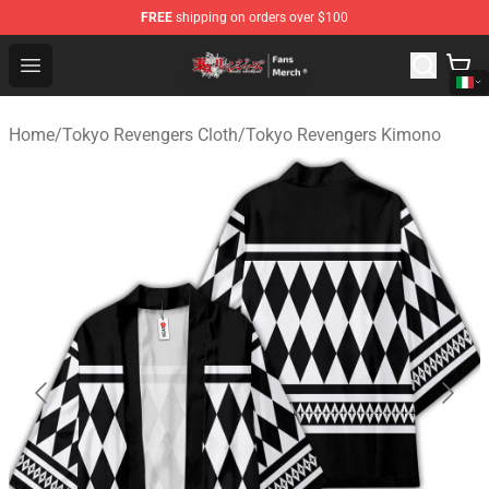
FREE
shipping on orders over $100
Tokyo Revengers Store - Official Tokyo Revengers Merc
Open menu
Home
/
Tokyo Revengers Cloth
/
Tokyo Revengers Kimono