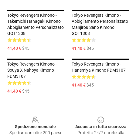
Tokyo Revengers Kimono -
Tokyo Revengers Kimono -
Takemichi Hanagaki Kimono
Abbigliamento Personalizzato
Abbigliamento Personalizzato
Manjirou Sano Kimono
GOT1308
GOT1308
41,40 €
$45
41,40 €
$45
Tokyo Revengers Kimono -
Tokyo Revengers Kimono -
Souya X Nahoya Kimono
Hanemiya Kimono FDM3107
FDM3107
41,40 €
$45
41,40 €
$45
Footer
Spedizione mondiale
Acquista in tutta sicurezza
Spediamo in oltre 200 paesi
Protetto 24/7 dai clic alla