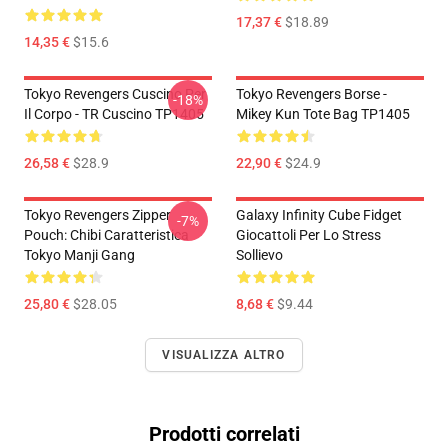
17,37 €
$18.89
14,35 €
$15.6
Tokyo Revengers Cuscino Per
Tokyo Revengers Borse -
-18%
Il Corpo - TR Cuscino TP1405
Mikey Kun Tote Bag TP1405
26,58 €
$28.9
22,90 €
$24.9
Tokyo Revengers Zipper
Galaxy Infinity Cube Fidget
-7%
Pouch: Chibi Caratteristica
Giocattoli Per Lo Stress
Tokyo Manji Gang
Sollievo
25,80 €
$28.05
8,68 €
$9.44
VISUALIZZA ALTRO
Prodotti correlati