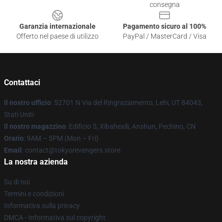
consegna
Garanzia internazionale
Pagamento sicuro al 100%
Offerto nel paese di utilizzo
PayPal / MasterCard / Visa
Contattaci
Il nostro ufficio
: 52701 N Via del Ringraziamento, Lehi, UT 84043,
Stati Uniti
Il nostro magazzino
: Edificio 5, Xibahexili, Anshun, Pechino, CN
Orario
: 9AM – 5PM (Mon – Fri)
Email
: contact@tokyorevengers.store
La nostra azienda
Su di noi
Termini e condizioni
Informativa sulla privacy
DMCA - Informativa sul copyright