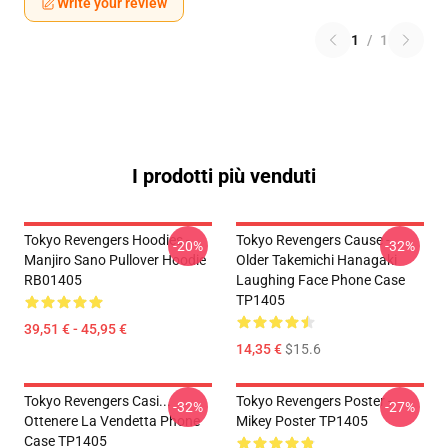
Write your review
1
/
1
I prodotti più venduti
Tokyo Revengers Hoodies -
Tokyo Revengers Cause -
-20%
-32%
Manjiro Sano Pullover Hoodie
Older Takemichi Hanagaki
RB01405
Laughing Face Phone Case
TP1405
39,51 € - 45,95 €
14,35 €
$15.6
Tokyo Revengers Casi...
Tokyo Revengers Poster -
-32%
-27%
Ottenere La Vendetta Phone
Mikey Poster TP1405
Case TP1405