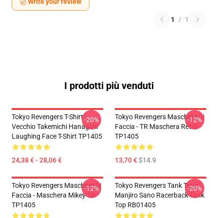
Write your review
1
/
1
I prodotti più venduti
Tokyo Revengers T-Shirt -
Tokyo Revengers Maschere Di
-20%
-12%
Vecchio Takemichi Hanagaki
Faccia - TR Maschera Retro
Laughing Face T-Shirt TP1405
TP1405
24,38 € - 28,06 €
13,70 €
$14.9
Tokyo Revengers Maschere Di
Tokyo Revengers Tank Tops -
-12%
-20%
Faccia - Maschera Mikey TR
Manjiro Sano Racerback Tank
TP1405
Top RB01405