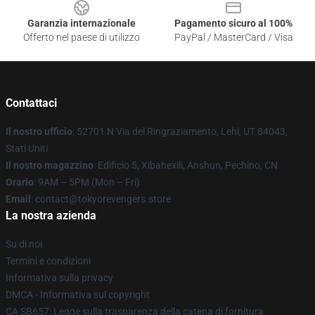
Garanzia internazionale
Pagamento sicuro al 100%
Offerto nel paese di utilizzo
PayPal / MasterCard / Visa
Contattaci
Il nostro ufficio
: 52701 N Via del Ringraziamento, Lehi, UT 84043,
Stati Uniti
Il nostro magazzino
: Edificio 5, Xibahexili, Anshun, Pechino, CN
Orario
: 9AM – 5PM (Mon – Fri)
Email
: contact@tokyorevengers.store
La nostra azienda
Su di noi
Termini e condizioni
Informativa sulla privacy
DMCA - Informativa sul copyright
CA SB657: Legge sulla trasparenza della catena di fornitura