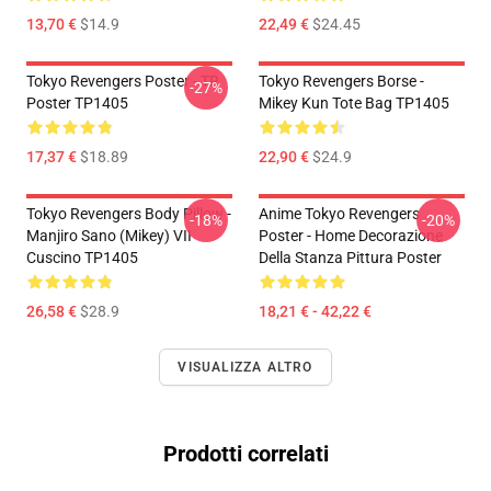
13,70 €
$14.9
22,49 €
$24.45
Tokyo Revengers Poster - TR
Tokyo Revengers Borse -
-27%
Poster TP1405
Mikey Kun Tote Bag TP1405
17,37 €
$18.89
22,90 €
$24.9
Tokyo Revengers Body Pillow -
Anime Tokyo Revengers
-18%
-20%
Manjiro Sano (Mikey) VII
Poster - Home Decorazione
Cuscino TP1405
Della Stanza Pittura Poster
26,58 €
$28.9
18,21 € - 42,22 €
VISUALIZZA ALTRO
Prodotti correlati