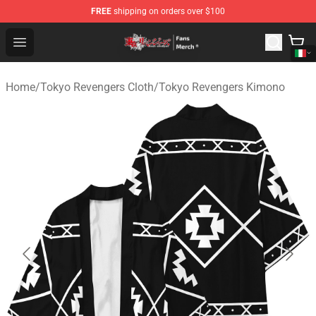
FREE
shipping on orders over $100
Tokyo Revengers Store - Official Tokyo Revengers Merc
Open menu
Home
/
Tokyo Revengers Cloth
/
Tokyo Revengers Kimono