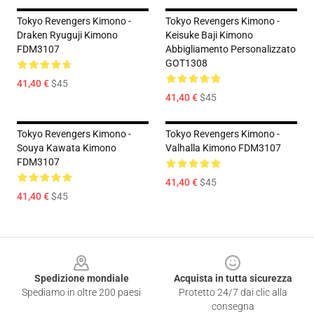
Tokyo Revengers Kimono -
Tokyo Revengers Kimono -
Draken Ryuguji Kimono
Keisuke Baji Kimono
FDM3107
Abbigliamento Personalizzato
GOT1308
41,40 €
$45
41,40 €
$45
Tokyo Revengers Kimono -
Tokyo Revengers Kimono -
Souya Kawata Kimono
Valhalla Kimono FDM3107
FDM3107
41,40 €
$45
41,40 €
$45
Footer
Spedizione mondiale
Acquista in tutta sicurezza
Spediamo in oltre 200 paesi
Protetto 24/7 dai clic alla
consegna