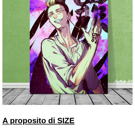
modname=house&peak=30
modname=ck editor
modname=ckedi
A proposito di SIZE