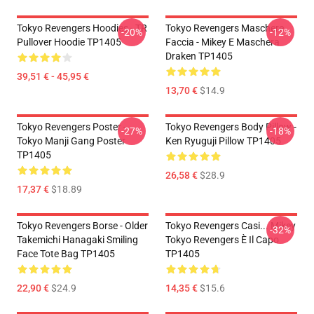
Tokyo Revengers Hoodies - TR
Tokyo Revengers Maschere
-20%
-12%
Pullover Hoodie TP1405
Faccia - Mikey E Maschera
Draken TP1405
39,51 € - 45,95 €
13,70 €
$14.9
Tokyo Revengers Poster -
Tokyo Revengers Body Pillow -
-27%
-18%
Tokyo Manji Gang Poster
Ken Ryuguji Pillow TP1405
TP1405
26,58 €
$28.9
17,37 €
$18.89
Tokyo Revengers Borse - Older
Tokyo Revengers Casi... Mikey
-32%
Takemichi Hanagaki Smiling
Tokyo Revengers È Il Capo
Face Tote Bag TP1405
TP1405
22,90 €
$24.9
14,35 €
$15.6