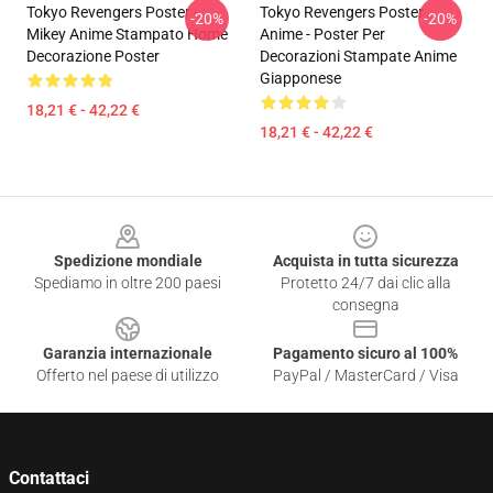
Tokyo Revengers Poster -
Tokyo Revengers Poster
-20%
-20%
Mikey Anime Stampato Home
Anime - Poster Per
Decorazione Poster
Decorazioni Stampate Anime
Giapponese
18,21 € - 42,22 €
18,21 € - 42,22 €
Footer
Spedizione mondiale
Acquista in tutta sicurezza
Spediamo in oltre 200 paesi
Protetto 24/7 dai clic alla
consegna
Garanzia internazionale
Pagamento sicuro al 100%
Offerto nel paese di utilizzo
PayPal / MasterCard / Visa
Contattaci