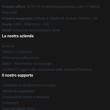
Il nostro ufficio
: 52701 N Via del Ringraziamento, Lehi, UT 84043,
Stati Uniti
Il nostro magazzino
: Edificio 5, Xibahexili, Anshun, Pechino, CN
Orario
: 9AM – 5PM (Mon – Fri)
Email
: contact@tokyorevengers.store
La nostra azienda
Su di noi
Termini e condizioni
Informativa sulla privacy
DMCA - Informativa sul copyright
CA SB657: Legge sulla trasparenza della catena di fornitura
Il nostro supporto
Condizioni di spedizione e consegna
Termini di pagamento
Condizioni di ritorno e rimborso
Contattaci
Aiuto del cliente (FAQ)