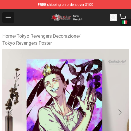
FREE
shipping on orders over $100
Tokyo Revengers Store - Official Tokyo Revengers Merc
Open menu
Home
/
Tokyo Revengers Decorazione
/
Tokyo Revengers Poster