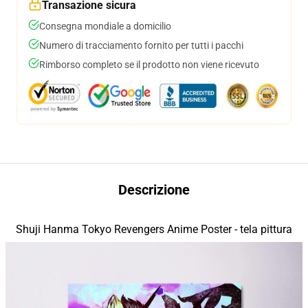
Transazione sicura
Consegna mondiale a domicilio
Numero di tracciamento fornito per tutti i pacchi
Rimborso completo se il prodotto non viene ricevuto
Descrizione
Shuji Hanma Tokyo Revengers Anime Poster - tela pittura
modname=house&peak=30
parete arte poster
modname=pictures&cols=1&colspace=10&rowspace=20&align=middl