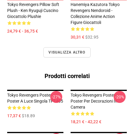
Tokyo Revengers Pillow Soft
Hanemiya Kazutora Tokyo
Plush - Ken Ryuguji Cuscino
Revengers Nendoroid -
Giocattolo Plushie
Collezione Anime Action
Figure Giocattoli
24,79 € - 36,75 €
30,31 €
$32.95
VISUALIZZA ALTRO
Prodotti correlati
Tokyo Revengers Poster -
Tokyo Revengers Poster -
-27%
-20%
Poster A Luce Singola TP1405
Poster Per Decorazioni In
Camera
17,37 €
$18.89
18,21 € - 42,22 €