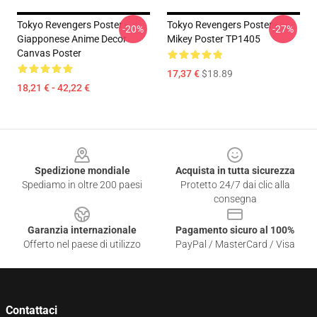
Tokyo Revengers Poster -
Tokyo Revengers Poster -
-20%
-27%
Giapponese Anime Decor
Mikey Poster TP1405
Canvas Poster
17,37 €
$18.89
18,21 € - 42,22 €
Footer
Spedizione mondiale
Acquista in tutta sicurezza
Spediamo in oltre 200 paesi
Protetto 24/7 dai clic alla
consegna
Garanzia internazionale
Pagamento sicuro al 100%
Offerto nel paese di utilizzo
PayPal / MasterCard / Visa
Contattaci