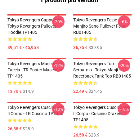
Tokyo Revengers Cappuccini -
Tokyo Revengers Felpe -
-20%
-6%
Tokyo Revengers Pullover
Manjiro Sano Pullover Felpa
Hoodie TP1405
RB01405
39,51 € - 45,95 €
36,75 €
$39.95
Tokyo Revengers Maschere Di
Tokyo Revengers Top
-12%
-20%
Faccia - TR Poster Maschera
Serbatoio - Tokyo Manji
TP1405
Racerback Tank Top RB01405
13,70 €
$14.9
22,49 €
$24.45
Tokyo Revengers Cuscino Per
Tokyo Revengers Cuscino Per
-18%
-18%
Il Corpo - TR Cuscino TP1405
Il Corpo - Cuscino Draken
TP1405
26,58 €
$28.9
26,58 €
$28.9