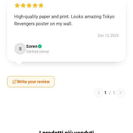
High-quality paper and print. Looks amazing Tokyo
Revengers poster on my wall.
Dec 12, 2024
Soren
S
Verified owner
Write your review
1
/
1
I prodotti più venduti