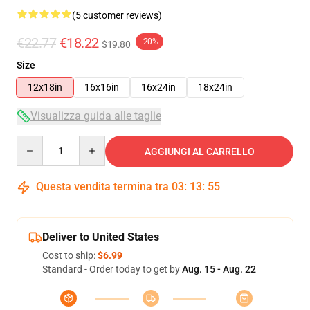
(5 customer reviews)
€22.77
€18.22
-20%
$19.80
Size
12x18in
16x16in
16x24in
18x24in
Visualizza guida alle taglie
Quantity
AGGIUNGI AL CARRELLO
Questa vendita termina tra
03
:
13
:
54
Deliver to United States
Cost to ship:
$6.99
Standard - Order today to get by
Aug. 15 - Aug. 22