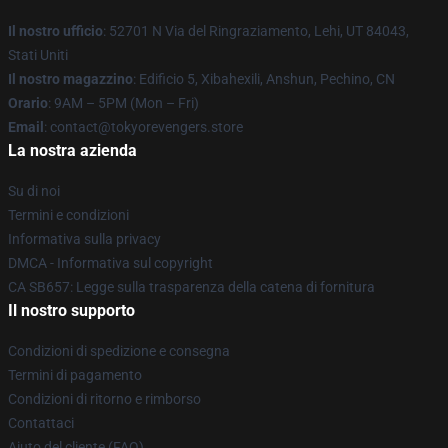
Il nostro ufficio
: 52701 N Via del Ringraziamento, Lehi, UT 84043,
Stati Uniti
Il nostro magazzino
: Edificio 5, Xibahexili, Anshun, Pechino, CN
Orario
: 9AM – 5PM (Mon – Fri)
Email
: contact@tokyorevengers.store
La nostra azienda
Su di noi
Termini e condizioni
Informativa sulla privacy
DMCA - Informativa sul copyright
CA SB657: Legge sulla trasparenza della catena di fornitura
Il nostro supporto
Condizioni di spedizione e consegna
Termini di pagamento
Condizioni di ritorno e rimborso
Contattaci
Aiuto del cliente (FAQ)