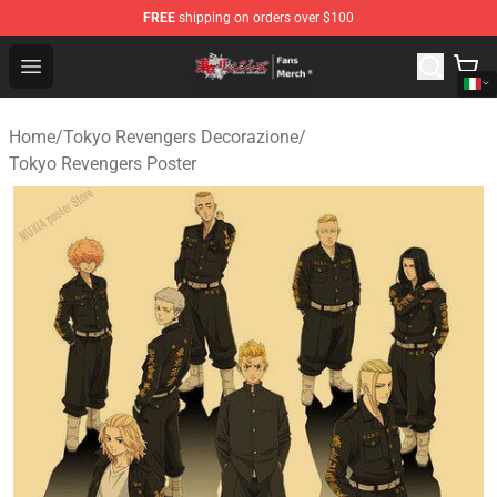
FREE
shipping on orders over $100
Tokyo Revengers Store - Official Tokyo Revengers Merc
Open menu
Home
/
Tokyo Revengers Decorazione
/
Tokyo Revengers Poster