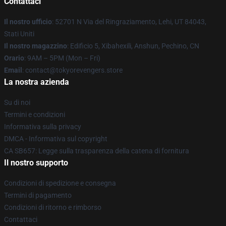
Contattaci
Il nostro ufficio
: 52701 N Via del Ringraziamento, Lehi, UT 84043,
Stati Uniti
Il nostro magazzino
: Edificio 5, Xibahexili, Anshun, Pechino, CN
Orario
: 9AM – 5PM (Mon – Fri)
Email
: contact@tokyorevengers.store
La nostra azienda
Su di noi
Termini e condizioni
Informativa sulla privacy
DMCA - Informativa sul copyright
CA SB657: Legge sulla trasparenza della catena di fornitura
Il nostro supporto
Condizioni di spedizione e consegna
Termini di pagamento
Condizioni di ritorno e rimborso
Contattaci