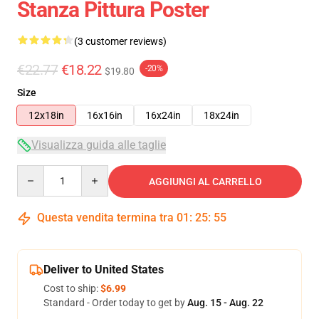
Stanza Pittura Poster
(3 customer reviews)
€22.77
€18.22
-20%
$19.80
Size
12x18in
16x16in
16x24in
18x24in
Visualizza guida alle taglie
Quantity
AGGIUNGI AL CARRELLO
Questa vendita termina tra
01
:
25
:
54
Deliver to United States
Cost to ship:
$6.99
Standard - Order today to get by
Aug. 15 - Aug. 22