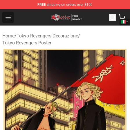
FREE
shipping on orders over $100
Tokyo Revengers Store - Official Tokyo Revengers Merc
Open menu
Home
/
Tokyo Revengers Decorazione
/
Tokyo Revengers Poster