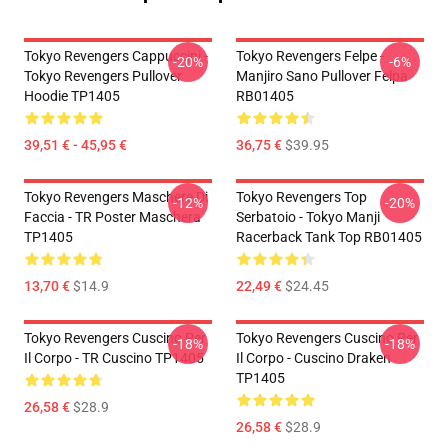
Tokyo Revengers Cappuccini -
Tokyo Revengers Felpe -
-20%
-6%
Tokyo Revengers Pullover
Manjiro Sano Pullover Felpa
Hoodie TP1405
RB01405
39,51 € - 45,95 €
36,75 €
$39.95
Tokyo Revengers Maschere Di
Tokyo Revengers Top
-12%
-20%
Faccia - TR Poster Maschera
Serbatoio - Tokyo Manji
TP1405
Racerback Tank Top RB01405
13,70 €
$14.9
22,49 €
$24.45
Tokyo Revengers Cuscino Per
Tokyo Revengers Cuscino Per
-18%
-18%
Il Corpo - TR Cuscino TP1405
Il Corpo - Cuscino Draken
TP1405
26,58 €
$28.9
26,58 €
$28.9