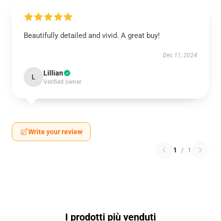
Beautifully detailed and vivid. A great buy!
Dec 11, 2024
Lillian
L
Verified owner
Write your review
1
/
1
I prodotti più venduti