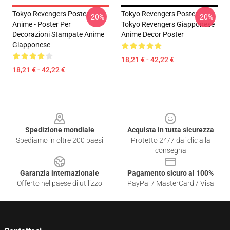
Tokyo Revengers Poster
Tokyo Revengers Poster -
-20%
-20%
Anime - Poster Per
Tokyo Revengers Giapponese
Decorazioni Stampate Anime
Anime Decor Poster
Giapponese
18,21 € - 42,22 €
18,21 € - 42,22 €
Footer
Spedizione mondiale
Acquista in tutta sicurezza
Spediamo in oltre 200 paesi
Protetto 24/7 dai clic alla
consegna
Garanzia internazionale
Pagamento sicuro al 100%
Offerto nel paese di utilizzo
PayPal / MasterCard / Visa