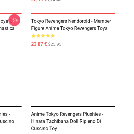
-5%
hoya E
Tokyo Revengers Nendoroid - Member
nastica
Figure Anime Tokyo Revengers Toys
23,87 €
$25.95
ies -
Anime Tokyo Revengers Plushies -
Cuscino
Hinata Tachibana Doll Ripieno Di
Cuscino Toy