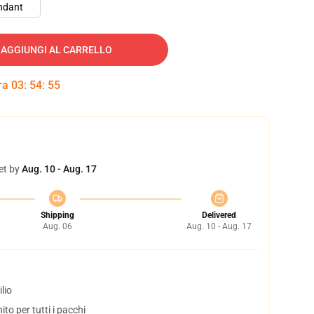
ndant
AGGIUNGI AL CARRELLO
tra
03
:
54
:
54
et by
Aug. 10 - Aug. 17
Shipping
Delivered
Aug. 06
Aug. 10 - Aug. 17
lio
to per tutti i pacchi