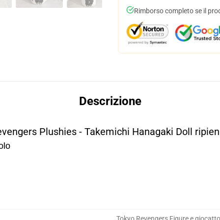
Rimborso completo se il pro
Descrizione
engers Plushies - Takemichi Hanagaki Doll ripien
olo
Tokyo Revengers Figure e giocatto