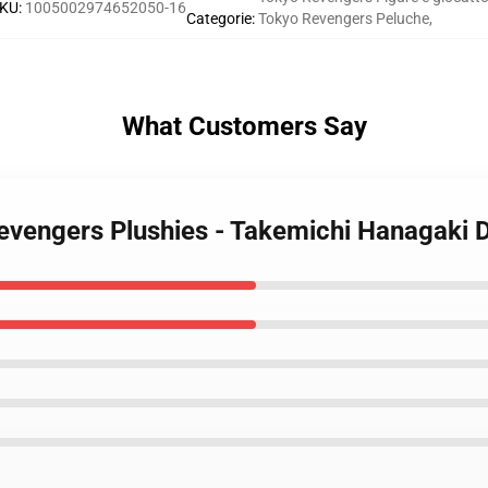
KU
:
1005002974652050-16
Categorie
:
Tokyo Revengers Peluche
,
What Customers Say
vengers Plushies - Takemichi Hanagaki Do