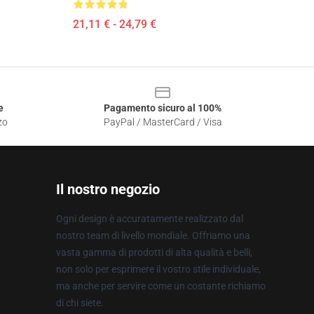
21,11 € - 24,79 €
e
Pagamento sicuro al 100%
zo
PayPal / MasterCard / Visa
Il nostro negozio
Ogni design è accuratamente realizzato dal
nostro team di livello mondiale. Offriamo una
vasta gamma di prodotti di alta qualità e belli,
non solo per esprimere il vostro stile individuale,
ma anche per servire come un costante richiamo
di chi siete.