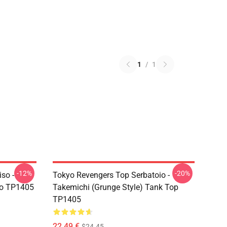
1
/
1
-12%
-20%
so -
Tokyo Revengers Top Serbatoio -
ro TP1405
Takemichi (Grunge Style) Tank Top
TP1405
22,49 €
$24.45