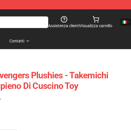
Assistenza clienti
Visualizza carrello
Contatti
engers Plushies - Takemichi
ipieno Di Cuscino Toy
)