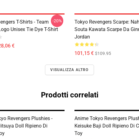
-20%
engers T-Shirts - Team
Tokyo Revengers Scarpe: Na
ogo Unisex Tie Dye T-Shirt
Souta Kawata Scarpe Da Gin
Jordan
28,06 €
101,15 €
$109.95
VISUALIZZA ALTRO
Prodotti correlati
yo Revengers Plushies -
Anime Tokyo Revengers Plush
itsuya Doll Ripieno Di
Keisuke Baji Doll Ripieno Di 
oy
Toy