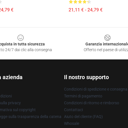
24,79 €
21,11 € - 24,79 €
cquista in tutta sicurezza
Garanzia internazional
to 24/7 dai clic alla consegna
Offerto nel paese di utiliz
a azienda
Il nostro supporto
Condizioni di spedizione e consegna
dizioni
Termini di pagamento
ulla privacy
Condizioni di ritorno e rimborso
mativa sul copyright
Contattaci
gge sulla trasparenza della catena
Aiuto del cliente (FAQ)
Whosale