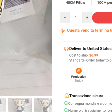
40CM Pillow
10CM pe
Quantity
Questa vendita termina 
Deliver to United States
Cost to ship:
$6.99
Standard - Order today to g
Production
Today
Transazione sicura
Consegna mondiale a domici
Numero di tracciamento forni