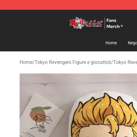
Tokyo Revengers Store - Official Tokyo Revengers Me
Home
Nego
Home
/
Tokyo Revengers Figure e giocattoli
/
Tokyo Rev