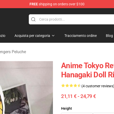
FREE
shipping on orders over $100
rchandise Shop
zio
Acquista per categoria
Tracciamento ordine
Blog
engers Peluche
Anime Tokyo Rev
Hanagaki Doll R
(4 customer reviews
21,11 € - 24,79 €
Height