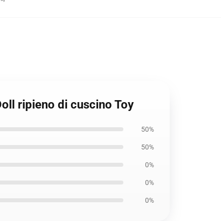
ll ripieno di cuscino Toy
50%
50%
0%
0%
0%