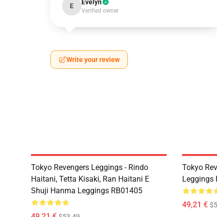
Evelyn
E
Verified owner
Write your review
Tokyo Revengers Leggings - Rindo
Tokyo Rev
Haitani, Tetta Kisaki, Ran Haitani E
Leggings
Shuji Hanma Leggings RB01405
49,21 €
$5
49,21 €
$53.49