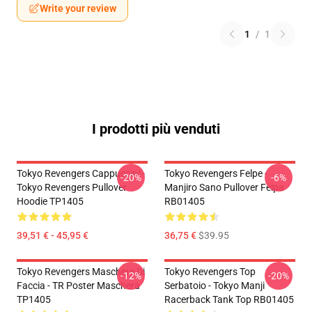
Write your review
1
/
1
I prodotti più venduti
Tokyo Revengers Cappuccini -
Tokyo Revengers Felpe -
-20%
-6%
Tokyo Revengers Pullover
Manjiro Sano Pullover Felpa
Hoodie TP1405
RB01405
39,51 € - 45,95 €
36,75 €
$39.95
Tokyo Revengers Maschere Di
Tokyo Revengers Top
-12%
-20%
Faccia - TR Poster Maschera
Serbatoio - Tokyo Manji
TP1405
Racerback Tank Top RB01405