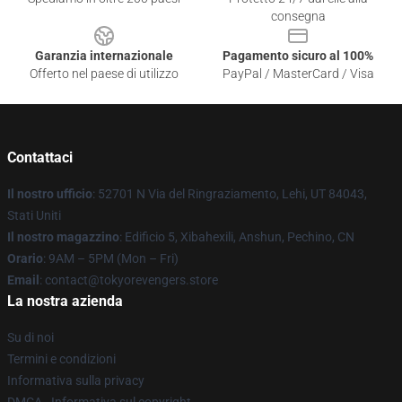
consegna
Garanzia internazionale
Pagamento sicuro al 100%
Offerto nel paese di utilizzo
PayPal / MasterCard / Visa
Contattaci
Il nostro ufficio
: 52701 N Via del Ringraziamento, Lehi, UT 84043,
Stati Uniti
Il nostro magazzino
: Edificio 5, Xibahexili, Anshun, Pechino, CN
Orario
: 9AM – 5PM (Mon – Fri)
Email
: contact@tokyorevengers.store
La nostra azienda
Su di noi
Termini e condizioni
Informativa sulla privacy
DMCA - Informativa sul copyright