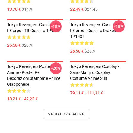
13,70 €
$14.9
22,49 €
$24.45
Tokyo Revengers Cuscino Per
Tokyo Revengers Cuscino Per
-18%
-18%
Il Corpo - TR Cuscino TP1405
Il Corpo - Cuscino Draken
TP1405
26,58 €
$28.9
26,58 €
$28.9
Tokyo Revengers Poster
Tokyo Revengers Cosplay -
-20%
Anime - Poster Per
Sano Manjiro Cosplay
Decorazioni Stampate Anime
Costume Anime Suit
Giapponese
79,11 € - 111,31 €
18,21 € - 42,22 €
VISUALIZZA ALTRO