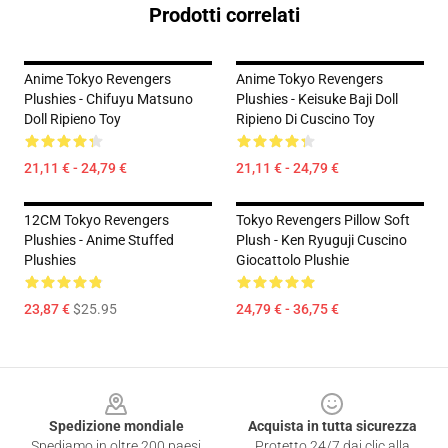
Prodotti correlati
Anime Tokyo Revengers
Anime Tokyo Revengers
Plushies - Chifuyu Matsuno
Plushies - Keisuke Baji Doll
Doll Ripieno Toy
Ripieno Di Cuscino Toy
21,11 € - 24,79 €
21,11 € - 24,79 €
12CM Tokyo Revengers
Tokyo Revengers Pillow Soft
Plushies - Anime Stuffed
Plush - Ken Ryuguji Cuscino
Plushies
Giocattolo Plushie
23,87 €
$25.95
24,79 € - 36,75 €
Footer
Spedizione mondiale
Acquista in tutta sicurezza
Spediamo in oltre 200 paesi
Protetto 24/7 dai clic alla