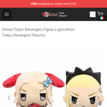
FREE
shipping on orders over $100
Tokyo Revengers Store - Official Tokyo Revengers Merc
Open menu
Home
/
Tokyo Revengers Figure e giocattoli
/
Tokyo Revengers Peluche