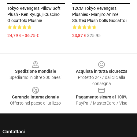
Tokyo Revengers Pillow Soft
12CM Tokyo Revengers
Plush - Ken Ryuguji Cuscino
Plushies - Manjiro Anime
Giocattolo Plushie
Stuffed Plush Dolls Giocattoli
24,79 € - 36,75 €
23,87 €
$25.95
Footer
Spedizione mondiale
Acquista in tutta sicurezza
Spediamo in oltre 200 paesi
Protetto 24/7 dai clic alla
consegna
Garanzia internazionale
Pagamento sicuro al 100%
Offerto nel paese di utilizzo
PayPal / MasterCard / Visa
Contattaci