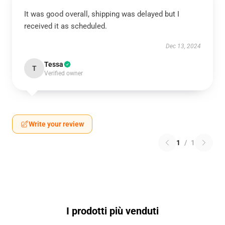
It was good overall, shipping was delayed but I
received it as scheduled.
Dec 13, 2024
Tessa
T
Verified owner
Write your review
1
/
1
I prodotti più venduti