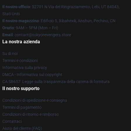
Il nostro ufficio
: 52701 N Via del Ringraziamento, Lehi, UT 84043,
Stati Uniti
Il nostro magazzino
: Edificio 5, Xibahexili, Anshun, Pechino, CN
Orario
: 9AM – 5PM (Mon – Fri)
Email
: contact@tokyorevengers.store
La nostra azienda
Su di noi
Termini e condizioni
Informativa sulla privacy
DMCA - Informativa sul copyright
CA SB657: Legge sulla trasparenza della catena di fornitura
Il nostro supporto
Condizioni di spedizione e consegna
Termini di pagamento
Condizioni di ritorno e rimborso
Contattaci
Aiuto del cliente (FAQ)