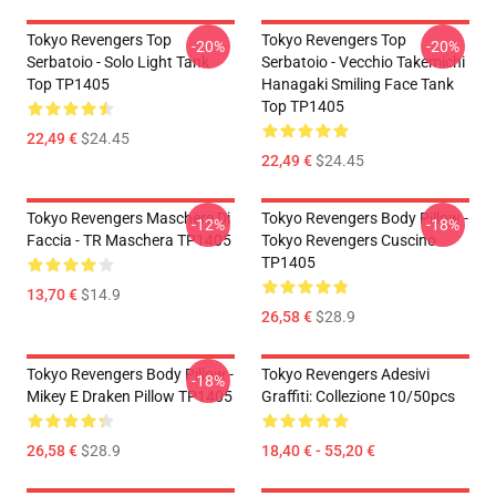
Tokyo Revengers Top
Tokyo Revengers Top
-20%
-20%
Serbatoio - Solo Light Tank
Serbatoio - Vecchio Takemichi
Top TP1405
Hanagaki Smiling Face Tank
Top TP1405
22,49 €
$24.45
22,49 €
$24.45
Tokyo Revengers Maschere Di
Tokyo Revengers Body Pillow -
-12%
-18%
Faccia - TR Maschera TP1405
Tokyo Revengers Cuscino
TP1405
13,70 €
$14.9
26,58 €
$28.9
Tokyo Revengers Body Pillow -
Tokyo Revengers Adesivi
-18%
Mikey E Draken Pillow TP1405
Graffiti: Collezione 10/50pcs
26,58 €
$28.9
18,40 € - 55,20 €