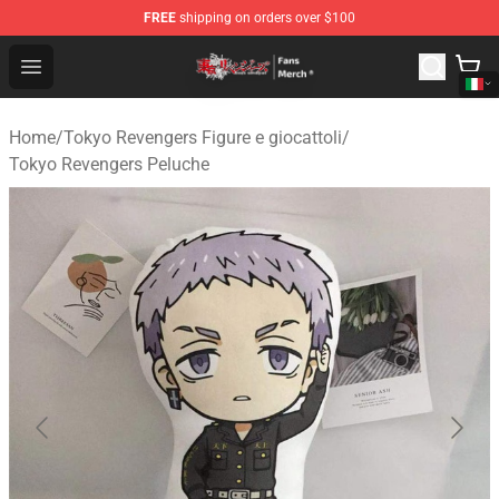
FREE
shipping on orders over $100
Tokyo Revengers Store - Official Tokyo Revengers Merc
Open menu
Home
/
Tokyo Revengers Figure e giocattoli
/
Tokyo Revengers Peluche