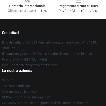
Garanzia internazionale
Pagamento sicuro al 100%
Offerto nel paese di utilizzo
PayPal / MasterCard / Visa
Contattaci
Il nostro ufficio
: 52701 N Via del Ringraziamento, Lehi, UT 84043,
Stati Uniti
Il nostro magazzino
: Edificio 5, Xibahexili, Anshun, Pechino, CN
Orario
: 9AM – 5PM (Mon – Fri)
Email
: contact@tokyorevengers.store
La nostra azienda
Su di noi
Termini e condizioni
Informativa sulla privacy
DMCA - Informativa sul copyright
CA SB657: Legge sulla trasparenza della catena di fornitura