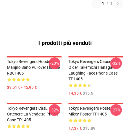
1
/
1
I prodotti più venduti
Tokyo Revengers Hoodies -
Tokyo Revengers Cause -
-20%
-32%
Manjiro Sano Pullover Hoodie
Older Takemichi Hanagaki
RB01405
Laughing Face Phone Case
TP1405
39,51 € - 45,95 €
14,35 €
$15.6
Tokyo Revengers Casi...
Tokyo Revengers Poster -
-32%
-27%
Ottenere La Vendetta Phone
Mikey Poster TP1405
Case TP1405
17,37 €
$18.89