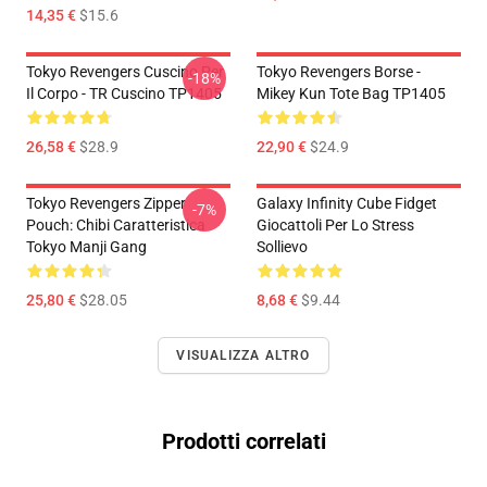
14,35 €
$15.6
Tokyo Revengers Cuscino Per
Tokyo Revengers Borse -
-18%
Il Corpo - TR Cuscino TP1405
Mikey Kun Tote Bag TP1405
26,58 €
$28.9
22,90 €
$24.9
Tokyo Revengers Zipper
Galaxy Infinity Cube Fidget
-7%
Pouch: Chibi Caratteristica
Giocattoli Per Lo Stress
Tokyo Manji Gang
Sollievo
25,80 €
$28.05
8,68 €
$9.44
VISUALIZZA ALTRO
Prodotti correlati