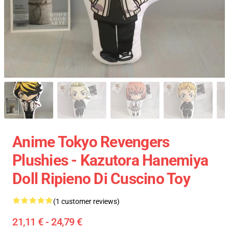
Anime Tokyo Revengers
Plushies - Kazutora Hanemiya
Doll Ripieno Di Cuscino Toy
(1 customer reviews)
21,11 € - 24,79 €