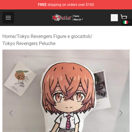
FREE
shipping on orders over $100
Tokyo Revengers Store - Official Tokyo Revengers Merc
Open menu
Home
/
Tokyo Revengers Figure e giocattoli
/
Tokyo Revengers Peluche