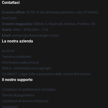
Contattaci
Il nostro ufficio
: 52701 N Via del Ringraziamento, Lehi, UT 84043,
Stati Uniti
Il nostro magazzino
: Edificio 5, Xibahexili, Anshun, Pechino, CN
Orario
: 9AM – 5PM (Mon – Fri)
Email
: contact@tokyorevengers.store
La nostra azienda
Su di noi
Termini e condizioni
Informativa sulla privacy
DMCA - Informativa sul copyright
CA SB657: Legge sulla trasparenza della catena di fornitura
Il nostro supporto
Condizioni di spedizione e consegna
Termini di pagamento
Condizioni di ritorno e rimborso
Contattaci