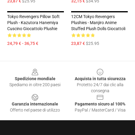
23,87 €
$25.95
32,15 €
$34.95
Tokyo Revengers Pillow Soft
12CM Tokyo Revengers
Plush - Kazutora Hanemiya
Plushies - Manjiro Anime
Cuscino Giocattolo Plushie
Stuffed Plush Dolls Giocattoli
24,79 € - 36,75 €
23,87 €
$25.95
Footer
Spedizione mondiale
Acquista in tutta sicurezza
Spediamo in oltre 200 paesi
Protetto 24/7 dai clic alla
consegna
Garanzia internazionale
Pagamento sicuro al 100%
Offerto nel paese di utilizzo
PayPal / MasterCard / Visa