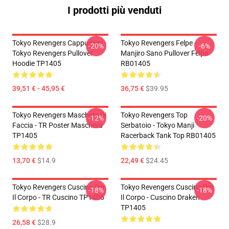
I prodotti più venduti
Tokyo Revengers Cappuccini -
Tokyo Revengers Felpe -
-20%
-6%
Tokyo Revengers Pullover
Manjiro Sano Pullover Felpa
Hoodie TP1405
RB01405
39,51 € - 45,95 €
36,75 €
$39.95
Tokyo Revengers Maschere Di
Tokyo Revengers Top
-12%
-20%
Faccia - TR Poster Maschera
Serbatoio - Tokyo Manji
TP1405
Racerback Tank Top RB01405
13,70 €
$14.9
22,49 €
$24.45
Tokyo Revengers Cuscino Per
Tokyo Revengers Cuscino Per
-18%
-18%
Il Corpo - TR Cuscino TP1405
Il Corpo - Cuscino Draken
TP1405
26,58 €
$28.9