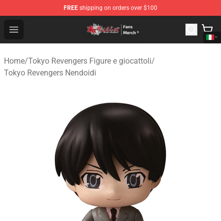
FREE
shipping on orders over $100
Tokyo Revengers Store - Official Tokyo Revengers Merc
Open menu
Home
/
Tokyo Revengers Figure e giocattoli
/
Tokyo Revengers Nendoidi