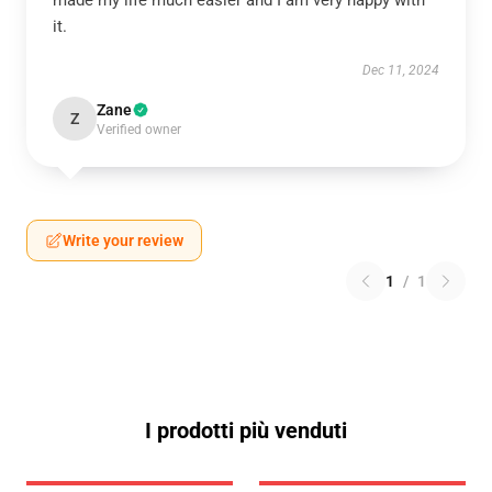
it.
Dec 11, 2024
Zane
Z
Verified owner
Write your review
1
/
1
I prodotti più venduti