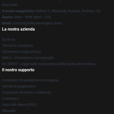
Stati Uniti
Il nostro magazzino
: Edificio 5, Xibahexili, Anshun, Pechino, CN
Orario
: 9AM – 5PM (Mon – Fri)
Email
: contact@tokyorevengers.store
La nostra azienda
Su di noi
Termini e condizioni
Informativa sulla privacy
DMCA - Informativa sul copyright
CA SB657: Legge sulla trasparenza della catena di fornitura
Il nostro supporto
Condizioni di spedizione e consegna
Termini di pagamento
Condizioni di ritorno e rimborso
Contattaci
Aiuto del cliente (FAQ)
Whosale