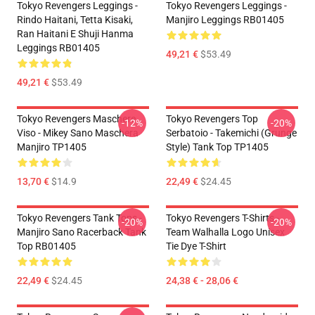
Tokyo Revengers Leggings -
Tokyo Revengers Leggings -
Rindo Haitani, Tetta Kisaki,
Manjiro Leggings RB01405
Ran Haitani E Shuji Hanma
Leggings RB01405
49,21 €
$53.49
49,21 €
$53.49
Tokyo Revengers Maschere
Tokyo Revengers Top
-12%
-20%
Viso - Mikey Sano Maschera
Serbatoio - Takemichi (Grunge
Manjiro TP1405
Style) Tank Top TP1405
13,70 €
$14.9
22,49 €
$24.45
Tokyo Revengers Tank Tops -
Tokyo Revengers T-Shirts -
-20%
-20%
Manjiro Sano Racerback Tank
Team Walhalla Logo Unisex
Top RB01405
Tie Dye T-Shirt
22,49 €
$24.45
24,38 € - 28,06 €