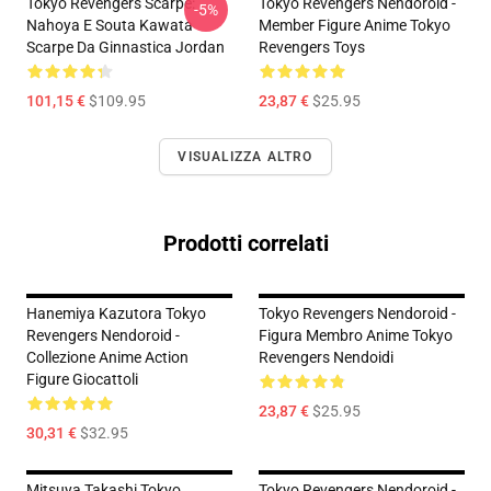
Tokyo Revengers Scarpe:
Tokyo Revengers Nendoroid -
-5%
Nahoya E Souta Kawata
Member Figure Anime Tokyo
Scarpe Da Ginnastica Jordan
Revengers Toys
101,15 €
$109.95
23,87 €
$25.95
VISUALIZZA ALTRO
Prodotti correlati
Hanemiya Kazutora Tokyo
Tokyo Revengers Nendoroid -
Revengers Nendoroid -
Figura Membro Anime Tokyo
Collezione Anime Action
Revengers Nendoidi
Figure Giocattoli
23,87 €
$25.95
30,31 €
$32.95
Mitsuya Takashi Tokyo
Tokyo Revengers Nendoroid -