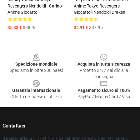
Revengers Nendoidi - Carino
Anime Tokyo Revengers
Anime Giocattoli
Giocattoli Nendoidi Draken
35,83 €
$38.95
34,91 €
$37.95
Footer
Spedizione mondiale
Acquista in tutta sicurezza
Spediamo in oltre 200 paesi
Protetto 24/7 dai clic alla
consegna
Garanzia internazionale
Pagamento sicuro al 100%
Offerto nel paese di utilizzo
PayPal / MasterCard / Visa
Contattaci
Il nostro ufficio
: 52701 N Via del Ringraziamento, Lehi, UT 84043,