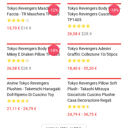
Tokyo Revengers Maschere Di
Tokyo Revengers Body Pillow -
-12%
-18%
Faccia - TR Maschera TP1405
Tokyo Revengers Cuscino
TP1405
13,70 €
$14.9
26,58 €
$28.9
Tokyo Revengers Body Pillow -
Tokyo Revengers Adesivi
-18%
Mikey E Draken Pillow TP1405
Graffiti: Collezione 10/50pcs
26,58 €
$28.9
18,40 € - 55,20 €
Anime Tokyo Revengers
Tokyo Revengers Pillow Soft
Plushies - Takemichi Hanagaki
Plush - Takashi Mitsuya
Doll Ripieno Di Cuscino Toy
Giocattolo Cuscino Plushie
Casa Decorazione Regali
21,11 € - 24,79 €
24,79 € - 36,75 €