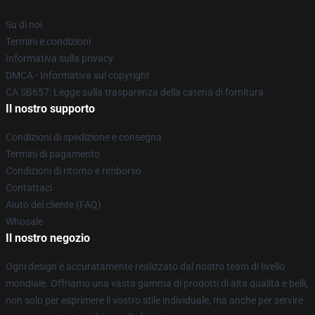
Su di noi
Termini e condizioni
Informativa sulla privacy
DMCA - Informativa sul copyright
CA SB657: Legge sulla trasparenza della catena di fornitura
Il nostro supporto
Condizioni di spedizione e consegna
Termini di pagamento
Condizioni di ritorno e rimborso
Contattaci
Aiuto del cliente (FAQ)
Whosale
Il nostro negozio
Ogni design è accuratamente realizzato dal nostro team di livello
mondiale. Offriamo una vasta gamma di prodotti di alta qualità e belli,
non solo per esprimere il vostro stile individuale, ma anche per servire