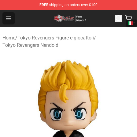
FREE
shipping on orders over $100
Tokyo Revengers Store - Official Tokyo Revengers Merc
Open menu
Home
/
Tokyo Revengers Figure e giocattoli
/
Tokyo Revengers Nendoidi