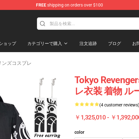
FREE
shipping on orders over $100
rchandise Shop
ショップ
カテゴリーで購入
注文追跡
ブログ
お
rs メンズコスプレ
Tokyo Reve
レ衣装 着物 
(4 customer reviews
￥1,325,010 - ￥1,392,00
color