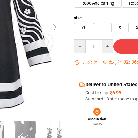
Robe And earring
Robe
size
XL
L
S
Quantity
このセールはあと
02
:
36
Deliver to United States
Cost to ship:
$6.99
Standard - Order today to g
Production
Today