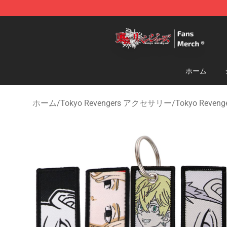
Tokyo Revengers Store - Official Tokyo Revengers Me
ホーム
ホーム
/
Tokyo Revengers アクセサリー
/
Tokyo Reve