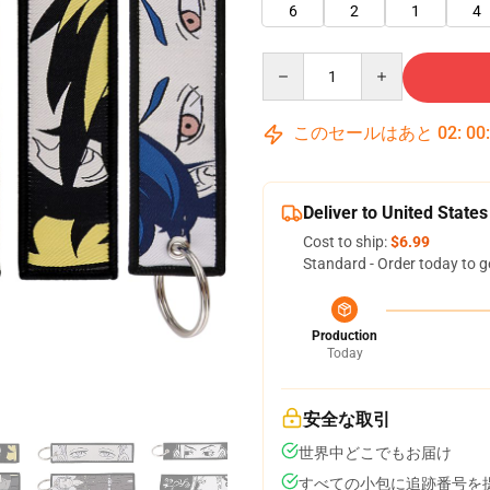
6
2
1
4
Quantity
このセールはあと
02
:
00
Deliver to United States
Cost to ship:
$6.99
Standard - Order today to g
Production
Today
安全な取引
世界中どこでもお届け
すべての小包に追跡番号を