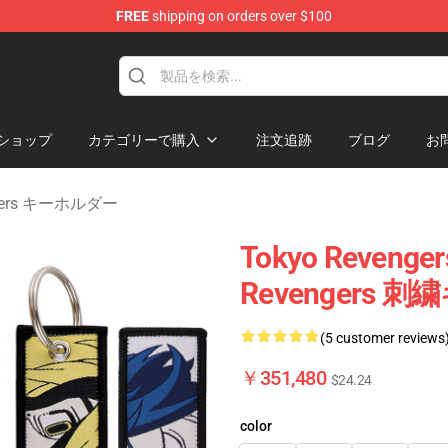
FREE
shipping on orders over $100
rchandise Shop
ショップ
カテゴリーで購入
注文追跡
ブログ
お
ngers キーホルダー
Tokyo Reveng
Revengers
(5 customer reviews
￥351,480
$24.24
color