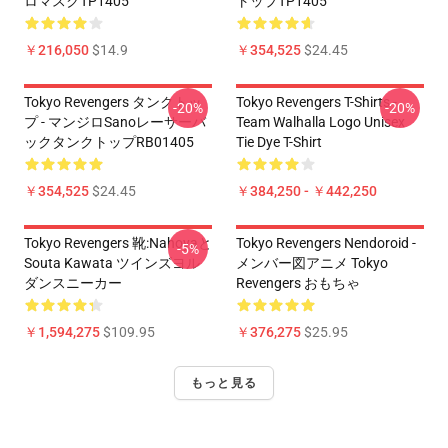
ロマスクTP1405
トップTP1405
￥216,050
$14.9
￥354,525
$24.45
Tokyo Revengers タンクトッ
Tokyo Revengers T-Shirts -
-20%
-20%
プ - マンジロSanoレーサーバ
Team Walhalla Logo Unisex
ックタンクトップRB01405
Tie Dye T-Shirt
￥354,525
$24.45
￥384,250 - ￥442,250
Tokyo Revengers 靴:Nahoyaと
Tokyo Revengers Nendoroid -
-5%
Souta Kawata ツインズヨル
メンバー図アニメ Tokyo
ダンスニーカー
Revengers おもちゃ
￥1,594,275
$109.95
￥376,275
$25.95
もっと見る