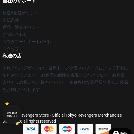
当社のサポート
配送&配送ポリシー
支払条件
返品・返金ポリシー
お問い合わせ
カスタマーサポート(FAQ)
スタッフ
私達の店
それぞれのデザインは、世界トップクラスのチームによって丁寧に
制作されています。 お客様の個性を表現するだけでなく、お客様一
人ひとりの想いを定着させるべく、多種多様な高品質で美しい製品
をお届けいたします。
UNLOCK
© Tokyo Revengers Store - Official Tokyo Revengers Merchandise
10% OFF
Shop 2026 all rights reserved
Help