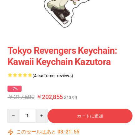
Tokyo Revengers Keychain:
Kawaii Keychain Kazutora
(4 customer reviews)
-7%
￥217,500
￥202,855
$13.99
Quantity
カートに追加
このセールはあと
03
:
21
:
54