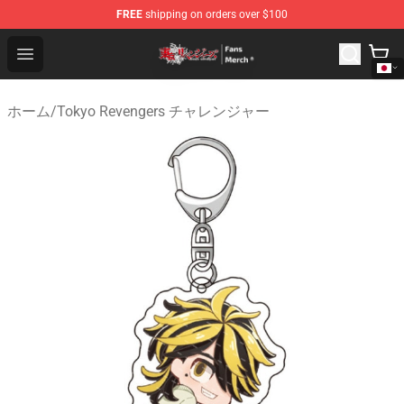
FREE
shipping on orders over $100
Tokyo Revengers Store - Official Tokyo Revengers Merc
Open menu
ホーム
/
Tokyo Revengers チャレンジャー