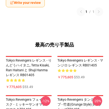
Write your review
1
/
1
最高の売り手製品
Tokyo Revengers レギンス - り
Tokyo Revengers レギンス - マ
んどうハイタニ, Tetta Kisaki,
ンジロ レギンス RB01405
Ran Haitani と Shuji Hanma
レギンス RB01405
￥775,605
$53.49
￥775,605
$53.49
Tokyo Revengers フェイスマ
Tokyo Revengers タンクトッ
-12%
-20%
スク - ミッキーサンオマンジ
プ - 竹道(Grunge Style)タンク