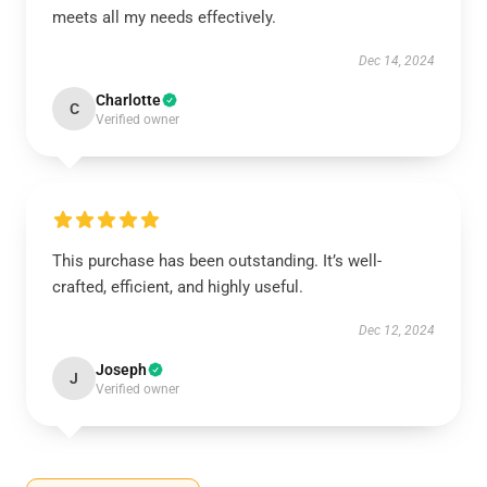
meets all my needs effectively.
Dec 14, 2024
Charlotte
C
Verified owner
This purchase has been outstanding. It’s well-
crafted, efficient, and highly useful.
Dec 12, 2024
Joseph
J
Verified owner