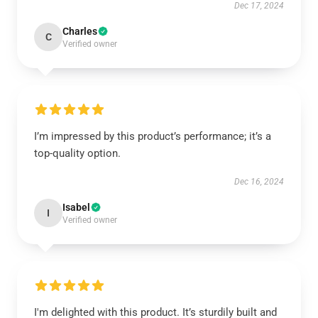
Dec 17, 2024
Charles
C
Verified owner
I’m impressed by this product’s performance; it’s a
top-quality option.
Dec 16, 2024
Isabel
I
Verified owner
I'm delighted with this product. It’s sturdily built and