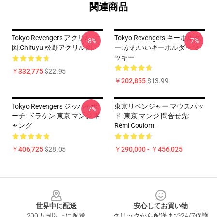
関連商品
Tokyo Revengers アクリル
Tokyo Revengers キーホルダ
-8%
-7%
図:Chifuyu 松野アクリル図
ー: かわいいキーホルダー ミ
ッキー
￥332,775
$22.95
￥202,855
$13.99
Tokyo Revengers ジッパーポ
東京リベンジャー マウスパッ
-7%
ーチ: ドラケン 東京 マンジ ギ
ド: 東京 マンジ 問合せ先:
ャング
Rémi Coulom.
￥406,725
$28.05
￥290,000 - ￥456,025
Footer
世界中に配送
安心してお買い物
200カ国以上に配送
クリックから配送まで24/7保護