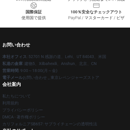
国際保証
100％安全なチェックアウト
使用国で提供
PayPal / マスターカード / ビザ
お問い合わせ
本社オフィス
: 52701 N 感謝の道、Lehi、UT 84043、米国
私達の倉庫
: 建物5、Xilbahexili、Anshun、北京、CN
営業時間
: 9:00～18:00(月～金)
電子メール
お問い合わせ _ 東京レベンジャーズストア
会社案内
私たちについて
利用規約
プライバシーポリシー
DMCA - 著作権ポリシー
カリフォルニアSB657: サプライチェーンの透明性法