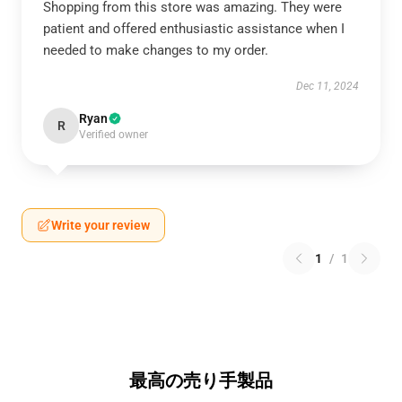
Shopping from this store was amazing. They were
patient and offered enthusiastic assistance when I
needed to make changes to my order.
Dec 11, 2024
Ryan
R
Verified owner
Write your review
1
/
1
最高の売り手製品