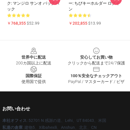
ク: マンジロ サンオ バックパ
ー: ちびキーホルダー ログイ
ック
ン
￥768,355
$52.99
￥202,855
$13.99
Footer
世界中に配送
安心してお買い物
200カ国以上に配送
クリックから配送まで24/7保護
国際保証
100％安全なチェックアウト
使用国で提供
PayPal / マスターカード / ビザ
お問い合わせ
本社オフィス
: 52701 N 感謝の道、Lehi、UT 84043、米国
私達の倉庫
: 建物5、Xilbahexili、Anshun、北京、CN