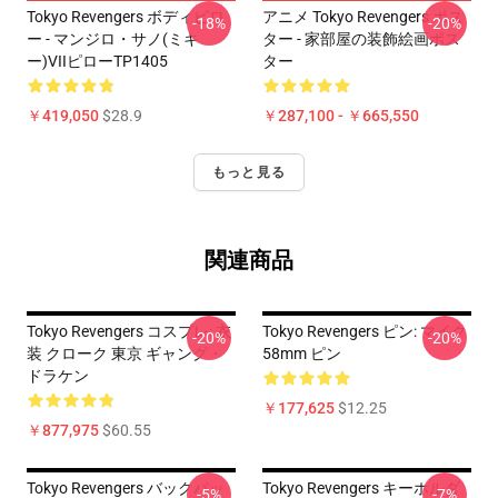
Tokyo Revengers ボディピロ
アニメ Tokyo Revengers ポス
-18%
-20%
ー - マンジロ・サノ(ミキ
ター - 家部屋の装飾絵画ポス
ー)VIIピローTP1405
ター
￥419,050
$28.9
￥287,100 - ￥665,550
もっと見る
関連商品
Tokyo Revengers コスプレ: 衣
Tokyo Revengers ピン: マイク
-20%
-20%
装 クローク 東京 ギャング・
58mm ピン
ドラケン
￥177,625
$12.25
￥877,975
$60.55
Tokyo Revengers バックパッ
Tokyo Revengers キーホルダ
-5%
-7%