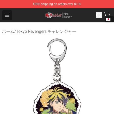
FREE
shipping on orders over $100
Tokyo Revengers Store - Official Tokyo Revengers Merc
Open menu
ホーム
/
Tokyo Revengers チャレンジャー