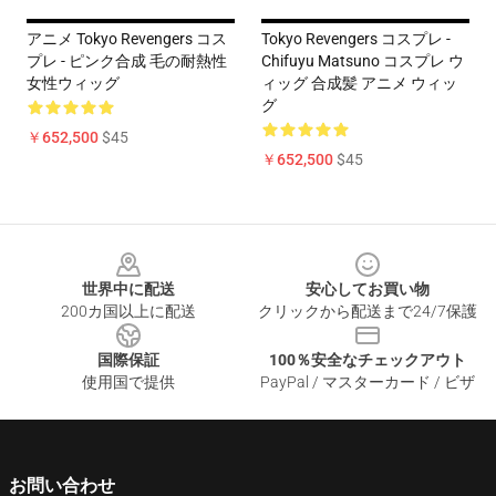
アニメ Tokyo Revengers コス
Tokyo Revengers コスプレ -
プレ - ピンク合成 毛の耐熱性
Chifuyu Matsuno コスプレ ウ
女性ウィッグ
ィッグ 合成髪 アニメ ウィッ
グ
￥652,500
$45
￥652,500
$45
Footer
世界中に配送
安心してお買い物
200カ国以上に配送
クリックから配送まで24/7保護
国際保証
100％安全なチェックアウト
使用国で提供
PayPal / マスターカード / ビザ
お問い合わせ