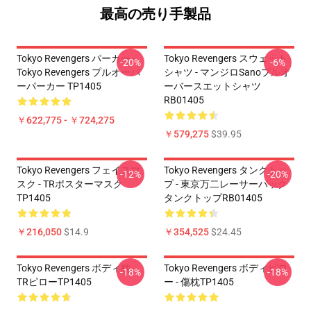
最高の売り手製品
Tokyo Revengers パーカー -
Tokyo Revengers スウェット
-20%
-6%
Tokyo Revengers プルオーバ
シャツ - マンジロSanoプルオ
ーパーカー TP1405
ーバースエットシャツ
RB01405
￥622,775 - ￥724,275
￥579,275
$39.95
Tokyo Revengers フェイスマ
Tokyo Revengers タンクトッ
-12%
-20%
スク - TRポスターマスク
プ - 東京万二レーサーバック
TP1405
タンクトップRB01405
￥216,050
$14.9
￥354,525
$24.45
Tokyo Revengers ボディ枕 -
Tokyo Revengers ボディピロ
-18%
-18%
TRピローTP1405
ー - 傷枕TP1405