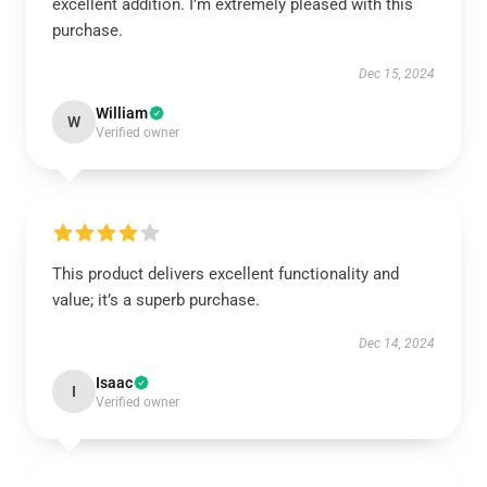
excellent addition. I’m extremely pleased with this
purchase.
Dec 15, 2024
William
W
Verified owner
This product delivers excellent functionality and
value; it’s a superb purchase.
Dec 14, 2024
Isaac
I
Verified owner