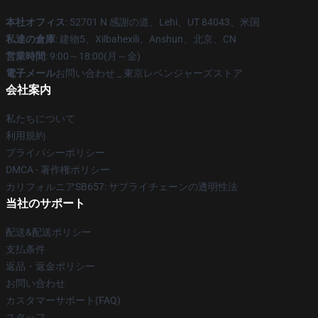
本社オフィス
: 52701 N 感謝の道、Lehi、UT 84043、米国
私達の倉庫
: 建物5、Xilbahexili、Anshun、北京、CN
営業時間
: 9:00～18:00(月～金)
電子メール
お問い合わせ _ 東京レベンジャーズストア
会社案内
私たちについて
利用規約
プライバシーポリシー
DMCA - 著作権ポリシー
カリフォルニアSB657: サプライチェーンの透明性法
当社のサポート
配送&配送ポリシー
支払条件
返品・返金ポリシー
お問い合わせ
カスタマーサポート(FAQ)
スタッフ