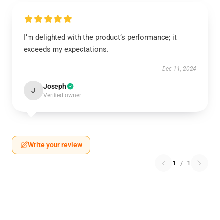
I’m delighted with the product’s performance; it
exceeds my expectations.
Dec 11, 2024
Joseph
J
Verified owner
Write your review
1
/
1