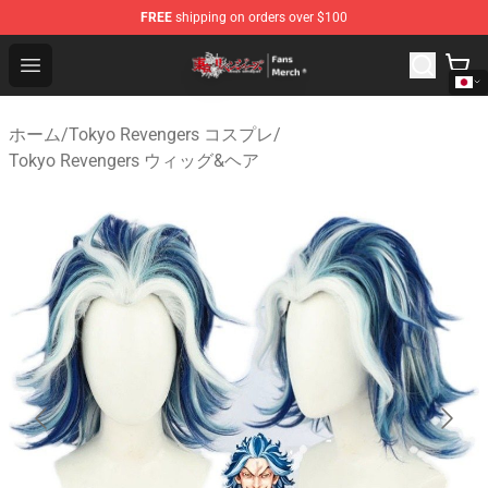
FREE
shipping on orders over $100
Tokyo Revengers Store - Official Tokyo Revengers Merc
Open menu
ホーム
/
Tokyo Revengers コスプレ
/
Tokyo Revengers ウィッグ&ヘア