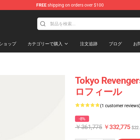
FREE
shipping on orders over $100
rchandise Shop
ショップ
カテゴリーで購入
注文追跡
ブログ
お
Tokyo Reven
ロフィール
(1 customer reviews
-8%
￥361,775
￥332,775
$22