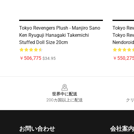
Tokyo Revengers Plush - Manjiro Sano
Tokyo Re
Ken Ryuguji Hanagaki Takemichi
Tokyo Rev
Stuffed Doll Size 20cm
Nendoro
￥506,775
￥550,27
$34.95
Footer
世界中に配送
200カ国以上に配送
クリ
お問い合わせ
会社案内