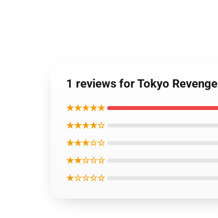
1 reviews for Tokyo 
★★★★★
★★★★☆
★★★☆☆
★★☆☆☆
★☆☆☆☆