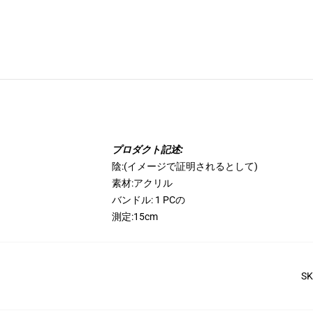
プロダクト記述:
陰:(イメージで証明されるとして)
素材:アクリル
バンドル: 1 PCの
測定:15cm
S