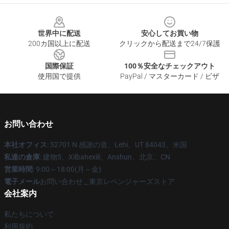
Footer
世界中に配送
安心してお買い物
200カ国以上に配送
クリックから配送まで24/7保護
国際保証
100％安全なチェックアウト
使用国で提供
PayPal / マスターカード / ビザ
お問い合わせ
本社オフィス
: 52701 N 感謝の道、Lehi、UT 84043、米国
私達の倉庫
: 建物5、Xilbahexili、Anshun、北京、CN
営業時間
: 9:00～18:00(月～金)
電子メール
お問い合わせ _ 東京レベンジャーズストア
会社案内
私たちについて
利用規約