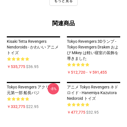
もっと見る
関連商品
Kisaki Tetta Revengers
Tokyo Revengers 3Dランプ -
Nendoroids - かわいい アニメ
Tokyo Revengers Draken およ
トイズ
び Mikey は軽い寝室の装飾を
導きました
￥535,775
$36.95
￥512,720 - ￥591,455
Tokyo Revengers アクリル図:
アニメ Tokyo Revengers ネド
-8%
元第一部 船長バジ
ロイド - Hanemiya Kazutora
Nedoroid トイズ
￥332,775
$22.95
￥477,775
$32.95