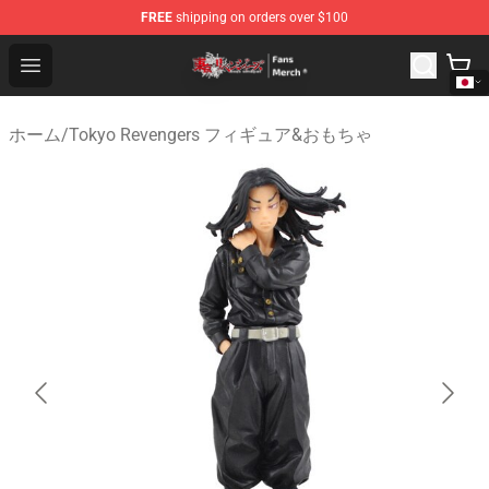
FREE
shipping on orders over $100
Tokyo Revengers Store - Official Tokyo Revengers Merc
Open menu
ホーム
/
Tokyo Revengers フィギュア&おもちゃ