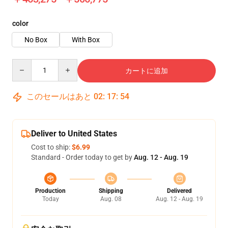
color
No Box
With Box
Quantity
カートに追加
このセールはあと
02
:
17
:
53
Deliver to United States
Cost to ship:
$6.99
Standard - Order today to get by
Aug. 12 - Aug. 19
Production
Shipping
Delivered
Today
Aug. 08
Aug. 12 - Aug. 19