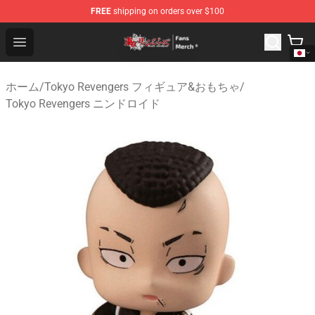
FREE
shipping on orders over $100
Tokyo Revengers Store - Official Tokyo Revengers Merc
Open menu
ホーム
/
Tokyo Revengers フィギュア&おもちゃ
/
Tokyo Revengers ニンドロイド