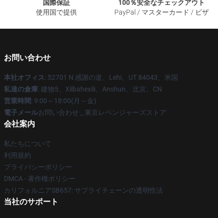
国際保証
100％安全なチェックアウト
使用国で提供
PayPal / マスターカード / ビザ
お問い合わせ
本社オフィス
: 52701 N 感謝の道、Lehi、UT 84043、米国
私達の倉庫
: 建物5、Xilbahexili、Anshun、北京、CN
営業時間
: 9:00～18:00(月～金)
電子メール
お問い合わせ _ 東京レベンジャーズストア
会社案内
私たちについて
利用規約
プライバシーポリシー
DMCA - 著作権ポリシー
カリフォルニアSB657: サプライチェーンの透明性法
当社のサポート