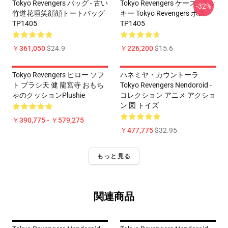
Tokyo Revengers バッグ - 古い
Tokyo Revengers ケース - ミッ
-32%
竹道花垣笑顔顔トートバッグ
キー Tokyo Revengers ボス
TP1405
TP1405
￥361,050
$24.9
￥226,200
$15.6
Tokyo Revengers ピロー ソフ
ハネミヤ・カウントーラ
ト プラシ天 健 龍宮寺 おもち
Tokyo Revengers Nendoroid -
ゃのクッションPlushie
コレクション アニメ アクショ
ン 図 トイズ
￥390,775 - ￥579,275
￥477,775
$32.95
もっと見る
関連商品