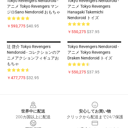
Tokyo Revengers Nendoroid -
Tokyo Revengers Nendoroid -
アニメ Tokyo Revengers マン
アニメ Tokyo Revengers
ジロSano Nendoroid おもちゃ
Hanagaki Takemichi
Nendoroid トイズ
￥593,775
$40.95
￥550,275
$37.95
辻 啓介 Tokyo Revengers
Tokyo Revengers Nendoroid -
Nendoroid - コレクションのア
アニメ Tokyo Revengers
ニメアクションフィギュアお
Draken Nendoroid トイズ
もちゃ
￥550,275
$37.95
￥477,775
$32.95
Footer
世界中に配送
安心してお買い物
200カ国以上に配送
クリックから配送まで24/7保護