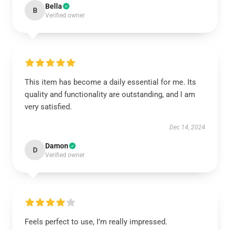
Bella
B
Verified owner
This item has become a daily essential for me. Its
quality and functionality are outstanding, and I am
very satisfied.
Dec 14, 2024
Damon
D
Verified owner
Feels perfect to use, I’m really impressed.