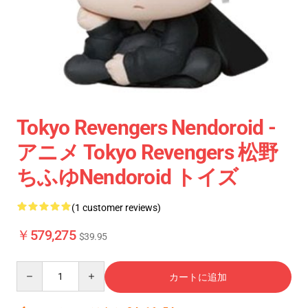
Tokyo Revengers Nendoroid -
アニメ Tokyo Revengers 松野
ちふゆNendoroid トイズ
(1 customer reviews)
￥579,275
$39.95
Quantity
カートに追加