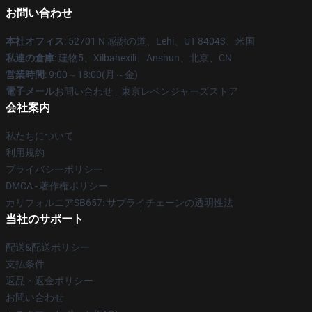
お問い合わせ
本社オフィス
: 52701 N 感謝の道、Lehi、UT 84043、米国
私達の倉庫
: 建物5、Xilbahexili、Anshun、北京、CN
営業時間
: 9:00～18:00(月～金)
電子メール
お問い合わせ _ 東京レベンジャーズストア
会社案内
私たちについて
利用規約
プライバシーポリシー
DMCA - 著作権ポリシー
カリフォルニアSB657: サプライチェーンの透明性法
当社のサポート
配送&配送ポリシー
支払条件
返品・返金ポリシー
お問い合わせ