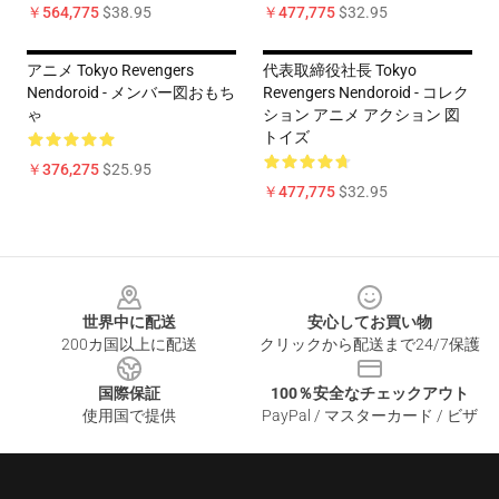
￥564,775
$38.95
￥477,775
$32.95
アニメ Tokyo Revengers
代表取締役社長 Tokyo
Nendoroid - メンバー図おもち
Revengers Nendoroid - コレク
ゃ
ション アニメ アクション 図
トイズ
￥376,275
$25.95
￥477,775
$32.95
Footer
世界中に配送
安心してお買い物
200カ国以上に配送
クリックから配送まで24/7保護
国際保証
100％安全なチェックアウト
使用国で提供
PayPal / マスターカード / ビザ