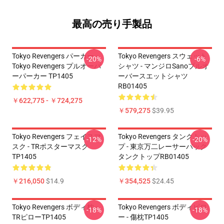
最高の売り手製品
Tokyo Revengers パーカー -
Tokyo Revengers スウェット
-20%
-6%
Tokyo Revengers プルオーバ
シャツ - マンジロSanoプルオ
ーパーカー TP1405
ーバースエットシャツ
RB01405
￥622,775 - ￥724,275
￥579,275
$39.95
Tokyo Revengers フェイスマ
Tokyo Revengers タンクトッ
-12%
-20%
スク - TRポスターマスク
プ - 東京万二レーサーバック
TP1405
タンクトップRB01405
￥216,050
$14.9
￥354,525
$24.45
Tokyo Revengers ボディ枕 -
Tokyo Revengers ボディピロ
-18%
-18%
TRピローTP1405
ー - 傷枕TP1405