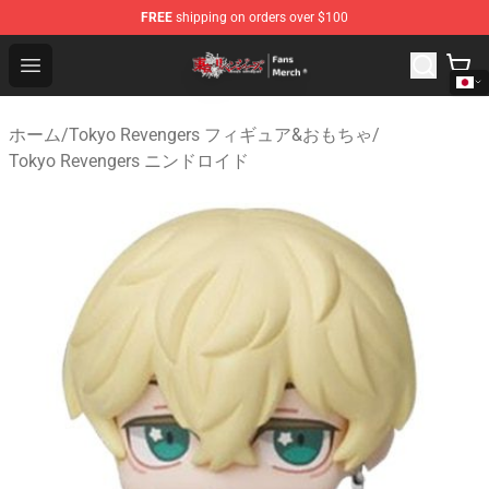
FREE
shipping on orders over $100
Tokyo Revengers Store - Official Tokyo Revengers Merc
Open menu
ホーム
/
Tokyo Revengers フィギュア&おもちゃ
/
Tokyo Revengers ニンドロイド