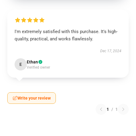
I'm extremely satisfied with this purchase. It's high-
quality, practical, and works flawlessly.
Dec 17, 2024
Ethan
E
Verified owner
Write your review
1
/
1