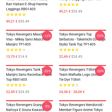
Ran Haitani E Shuji Hanma
Leggings RB01405
49,21 €
$53.49
49,21 €
$53.49
Tokyo Revengers Maschere
Tokyo Revengers Top
-12%
-20%
Viso - Mikey Sano Maschera
Serbatoio - Takemichi (Grunge
Manjiro TP1405
Style) Tank Top TP1405
13,70 €
$14.9
22,49 €
$24.45
Tokyo Revengers Tank Tops -
Tokyo Revengers T-Shirts -
-20%
-20%
Manjiro Sano Racerback Tank
Team Walhalla Logo Unisex
Top RB01405
Tie Dye T-Shirt
22,49 €
$24.45
24,38 € - 28,06 €
Tokyo Revengers Scarpe:
Tokyo Revengers Nendoroid -
-5%
Nahoya E Souta Kawata
Member Figure Anime Tokyo