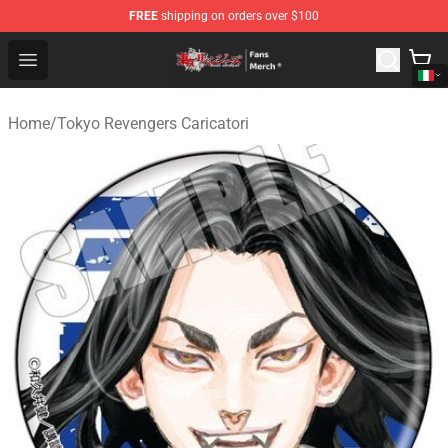
FREE
shipping on orders over $100
Tokyo Revengers Store - Official Tokyo Revengers Merc
Open menu
Home
/
Tokyo Revengers Caricatori