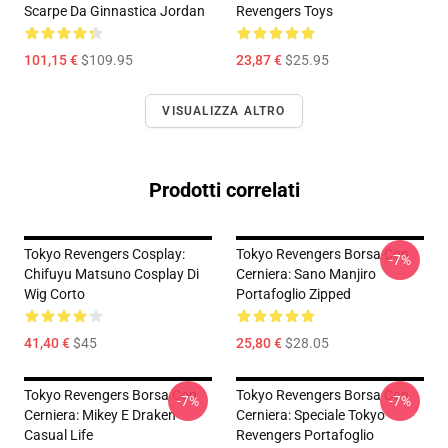
Scarpe Da Ginnastica Jordan
Revengers Toys
101,15 €
$109.95
23,87 €
$25.95
VISUALIZZA ALTRO
Prodotti correlati
Tokyo Revengers Cosplay:
Tokyo Revengers Borsa Con
-7%
Chifuyu Matsuno Cosplay Di
Cerniera: Sano Manjiro
Wig Corto
Portafoglio Zipped
41,40 €
$45
25,80 €
$28.05
Tokyo Revengers Borsa Con
Tokyo Revengers Borsa Con
-7%
-7%
Cerniera: Mikey E Draken
Cerniera: Speciale Tokyo
Casual Life
Revengers Portafoglio