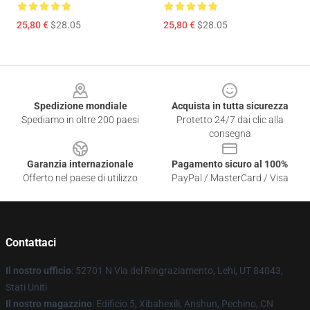
25,80 €
$28.05
25,80 €
$28.05
Footer
Spedizione mondiale
Acquista in tutta sicurezza
Spediamo in oltre 200 paesi
Protetto 24/7 dai clic alla
consegna
Garanzia internazionale
Pagamento sicuro al 100%
Offerto nel paese di utilizzo
PayPal / MasterCard / Visa
Contattaci
Il nostro ufficio
: 52701 N Via del Ringraziamento, Lehi, UT 84043,
Stati Uniti
Il nostro magazzino
: Edificio 5, Xibahexili, Anshun, Pechino, CN