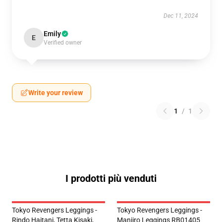
Dec 11, 2024
Emily
E
Verified owner
Write your review
1
/
1
I prodotti più venduti
Tokyo Revengers Leggings -
Tokyo Revengers Leggings -
Rindo Haitani, Tetta Kisaki,
Manjiro Leggings RB01405