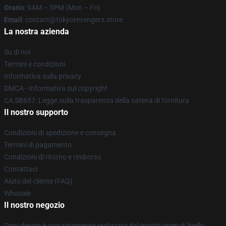
Orario
: 9AM – 5PM (Mon – Fri)
Email
: contact@tokyorevengers.store
La nostra azienda
Su di noi
Termini e condizioni
Informativa sulla privacy
DMCA - Informativa sul copyright
CA SB657: Legge sulla trasparenza della catena di fornitura
Il nostro supporto
Condizioni di spedizione e consegna
Termini di pagamento
Condizioni di ritorno e rimborso
Contattaci
Aiuto del cliente (FAQ)
Whosale
Il nostro negozio
Ogni design è accuratamente realizzato dal nostro team di livello