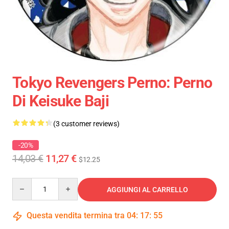
Tokyo Revengers Perno: Perno
Di Keisuke Baji
(3 customer reviews)
-20%
14,03 €
11,27 €
$12.25
Quantity
AGGIUNGI AL CARRELLO
Questa vendita termina tra
04
:
17
:
54