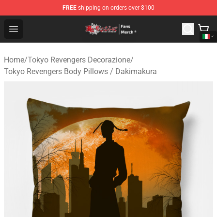
FREE
shipping on orders over $100
Tokyo Revengers Store - Official Tokyo Revengers Merc
Open menu
Home
/
Tokyo Revengers Decorazione
/
Tokyo Revengers Body Pillows / Dakimakura