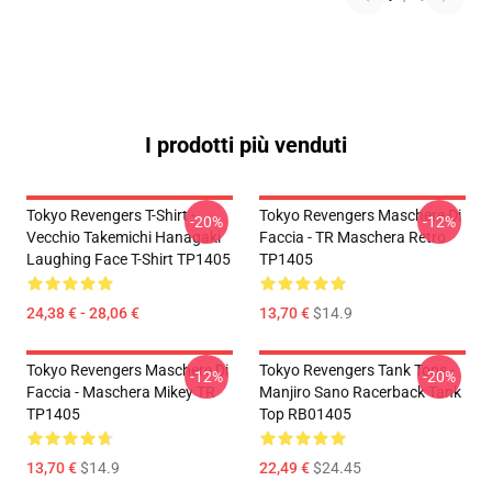
I prodotti più venduti
Tokyo Revengers T-Shirt -
Tokyo Revengers Maschere Di
-20%
-12%
Vecchio Takemichi Hanagaki
Faccia - TR Maschera Retro
Laughing Face T-Shirt TP1405
TP1405
24,38 € - 28,06 €
13,70 €
$14.9
Tokyo Revengers Maschere Di
Tokyo Revengers Tank Tops -
-12%
-20%
Faccia - Maschera Mikey TR
Manjiro Sano Racerback Tank
TP1405
Top RB01405
13,70 €
$14.9
22,49 €
$24.45