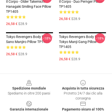
Il Corpo - Older Takemichi
Il Corpo - Duo Pernger Pillow
Hanagaki Smiling Face Pillow
TP1405
TP1405
26,58 €
$28.9
26,58 €
$28.9
Tokyo Revengers Body Pillow -
Tokyo Revengers Body Pillow -
-18%
-18%
Sano Manjiro Pillow TP1405
Tokyo Manji Gang Pillow
TP1405
26,58 €
$28.9
26,58 €
$28.9
Footer
Spedizione mondiale
Acquista in tutta sicurezza
Spediamo in oltre 200 paesi
Protetto 24/7 dai clic alla
consegna
Garanzia internazionale
Pagamento sicuro al 100%