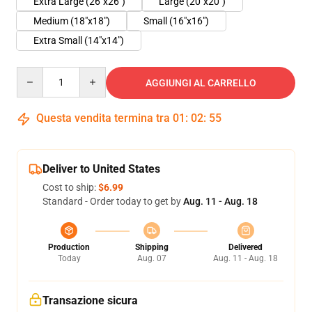
Extra Large (26"x26")
Large (20"x20")
Medium (18"x18")
Small (16"x16")
Extra Small (14"x14")
Quantity
AGGIUNGI AL CARRELLO
Questa vendita termina tra
01
:
02
:
54
Deliver to United States
Cost to ship:
$6.99
Standard - Order today to get by
Aug. 11 - Aug. 18
Production
Shipping
Delivered
Today
Aug. 07
Aug. 11 - Aug. 18
Transazione sicura