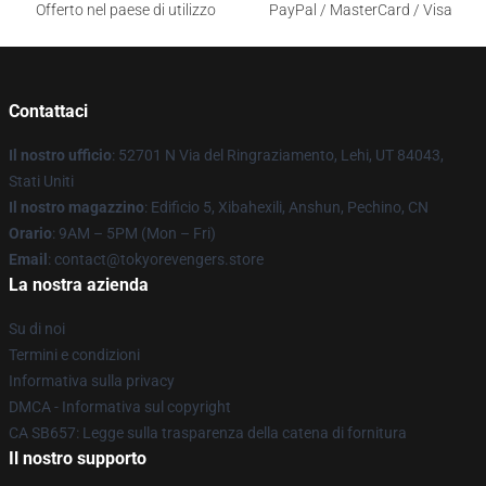
Offerto nel paese di utilizzo
PayPal / MasterCard / Visa
Contattaci
Il nostro ufficio
: 52701 N Via del Ringraziamento, Lehi, UT 84043,
Stati Uniti
Il nostro magazzino
: Edificio 5, Xibahexili, Anshun, Pechino, CN
Orario
: 9AM – 5PM (Mon – Fri)
Email
: contact@tokyorevengers.store
La nostra azienda
Su di noi
Termini e condizioni
Informativa sulla privacy
DMCA - Informativa sul copyright
CA SB657: Legge sulla trasparenza della catena di fornitura
Il nostro supporto