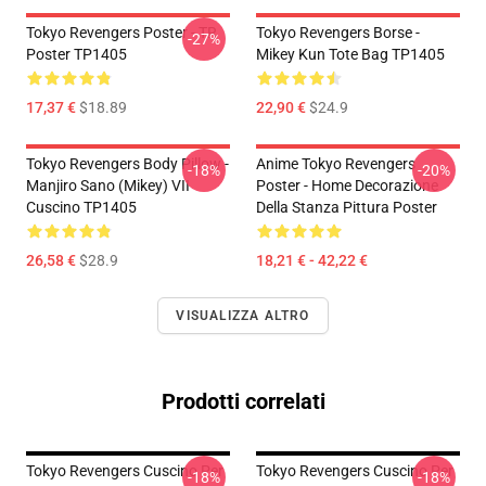
Tokyo Revengers Poster - TR
Tokyo Revengers Borse -
-27%
Poster TP1405
Mikey Kun Tote Bag TP1405
17,37 €
$18.89
22,90 €
$24.9
Tokyo Revengers Body Pillow -
Anime Tokyo Revengers
-18%
-20%
Manjiro Sano (Mikey) VII
Poster - Home Decorazione
Cuscino TP1405
Della Stanza Pittura Poster
26,58 €
$28.9
18,21 € - 42,22 €
VISUALIZZA ALTRO
Prodotti correlati
Tokyo Revengers Cuscino Per
Tokyo Revengers Cuscino Per
-18%
-18%