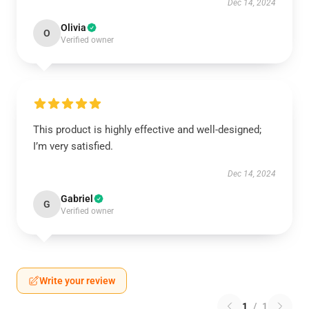
Dec 14, 2024
Olivia
O
Verified owner
This product is highly effective and well-designed;
I’m very satisfied.
Dec 14, 2024
Gabriel
G
Verified owner
Write your review
1
/
1