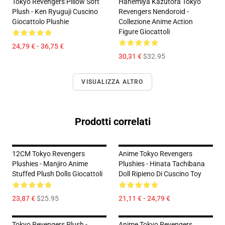
Tokyo Revengers Pillow Soft
Hanemiya Kazutora Tokyo
Plush - Ken Ryuguji Cuscino
Revengers Nendoroid -
Giocattolo Plushie
Collezione Anime Action
Figure Giocattoli
24,79 € - 36,75 €
30,31 €
$32.95
VISUALIZZA ALTRO
Prodotti correlati
12CM Tokyo Revengers
Anime Tokyo Revengers
Plushies - Manjiro Anime
Plushies - Hinata Tachibana
Stuffed Plush Dolls Giocattoli
Doll Ripieno Di Cuscino Toy
23,87 €
$25.95
21,11 € - 24,79 €
Tokyo Revengers Plush -
Anime Tokyo Revengers