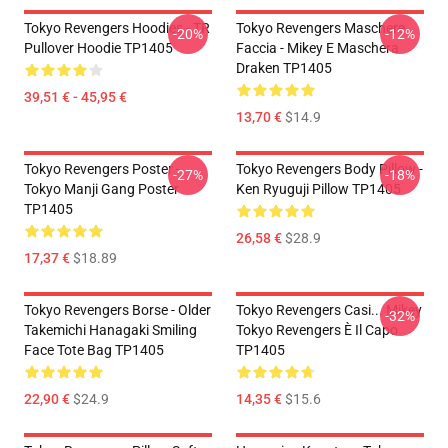
Tokyo Revengers Hoodies - TR
Tokyo Revengers Maschere
-20%
-12%
Pullover Hoodie TP1405
Faccia - Mikey E Maschera
Draken TP1405
39,51 € - 45,95 €
13,70 €
$14.9
Tokyo Revengers Poster -
Tokyo Revengers Body Pillow -
-27%
-18%
Tokyo Manji Gang Poster
Ken Ryuguji Pillow TP1405
TP1405
26,58 €
$28.9
17,37 €
$18.89
Tokyo Revengers Borse - Older
Tokyo Revengers Casi... Mikey
-32%
Takemichi Hanagaki Smiling
Tokyo Revengers È Il Capo
Face Tote Bag TP1405
TP1405
22,90 €
$24.9
14,35 €
$15.6