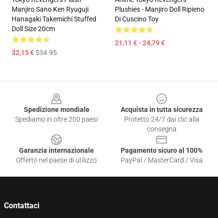
Manjiro Sano Ken Ryuguji
Plushies - Manjiro Doll Ripieno
Hanagaki Takemichi Stuffed
Di Cuscino Toy
Doll Size 20cm
21,11 € - 24,79 €
32,15 €
$34.95
Footer
Spedizione mondiale
Acquista in tutta sicurezza
Spediamo in oltre 200 paesi
Protetto 24/7 dai clic alla
consegna
Garanzia internazionale
Pagamento sicuro al 100%
Offerto nel paese di utilizzo
PayPal / MasterCard / Visa
Contattaci