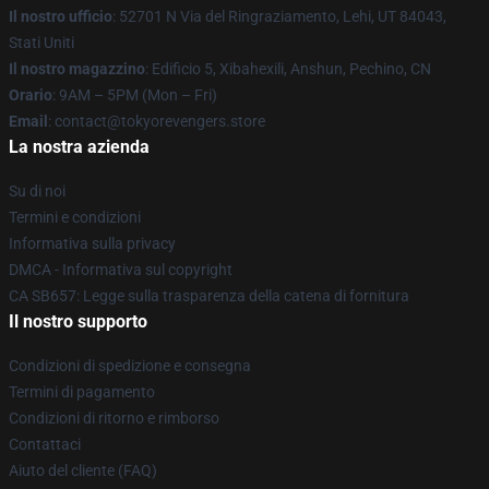
Il nostro ufficio
: 52701 N Via del Ringraziamento, Lehi, UT 84043,
Stati Uniti
Il nostro magazzino
: Edificio 5, Xibahexili, Anshun, Pechino, CN
Orario
: 9AM – 5PM (Mon – Fri)
Email
: contact@tokyorevengers.store
La nostra azienda
Su di noi
Termini e condizioni
Informativa sulla privacy
DMCA - Informativa sul copyright
CA SB657: Legge sulla trasparenza della catena di fornitura
Il nostro supporto
Condizioni di spedizione e consegna
Termini di pagamento
Condizioni di ritorno e rimborso
Contattaci
Aiuto del cliente (FAQ)