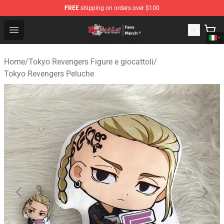
FREE
shipping on orders over $100
Tokyo Revengers Store - Official Tokyo Revengers Merc
Open menu
Home
/
Tokyo Revengers Figure e giocattoli
/
Tokyo Revengers Peluche