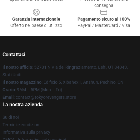
consegna
Garanzia internazionale
Pagamento sicuro al 100%
Offerto nel paese di utilizzo
PayPal / MasterCard / Visa
Contattaci
Il nostro ufficio
: 52701 N Via del Ringraziamento, Lehi, UT 84043,
Stati Uniti
Il nostro magazzino
: Edificio 5, Xibahexili, Anshun, Pechino, CN
Orario
: 9AM – 5PM (Mon – Fri)
Email
: contact@tokyorevengers.store
La nostra azienda
Su di noi
Termini e condizioni
Informativa sulla privacy
DMCA - Informativa sul copyright