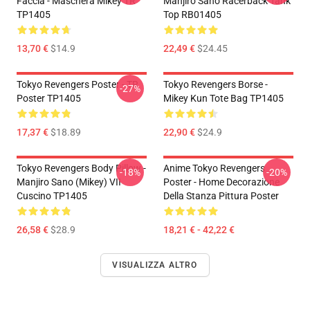
Faccia - Maschera Mikey TR
Manjiro Sano Racerback Tank
TP1405
Top RB01405
13,70 €
$14.9
22,49 €
$24.45
Tokyo Revengers Poster - TR
Tokyo Revengers Borse -
-27%
Poster TP1405
Mikey Kun Tote Bag TP1405
17,37 €
$18.89
22,90 €
$24.9
Tokyo Revengers Body Pillow -
Anime Tokyo Revengers
-18%
-20%
Manjiro Sano (Mikey) VII
Poster - Home Decorazione
Cuscino TP1405
Della Stanza Pittura Poster
26,58 €
$28.9
18,21 € - 42,22 €
VISUALIZZA ALTRO