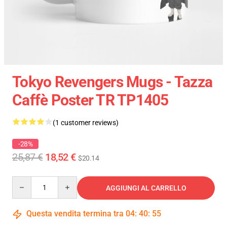
Tokyo Revengers Mugs - Tazza
Caffè Poster TR TP1405
(1 customer reviews)
-28%
25,87 €
18,52 €
$20.14
Quantity
AGGIUNGI AL CARRELLO
Questa vendita termina tra
04
:
40
:
54