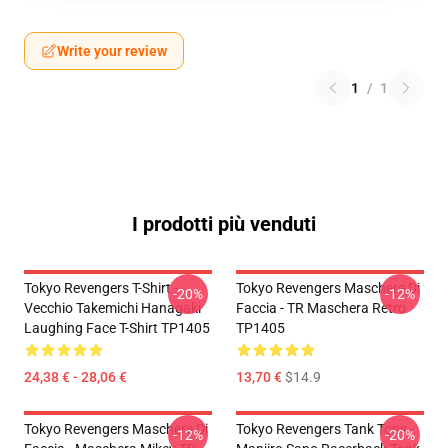
Write your review
1
/
1
I prodotti più venduti
Tokyo Revengers T-Shirt -
Tokyo Revengers Maschere Di
-20%
-12%
Vecchio Takemichi Hanagaki
Faccia - TR Maschera Retro
Laughing Face T-Shirt TP1405
TP1405
24,38 € - 28,06 €
13,70 €
$14.9
Tokyo Revengers Maschere Di
Tokyo Revengers Tank Tops -
-12%
-20%