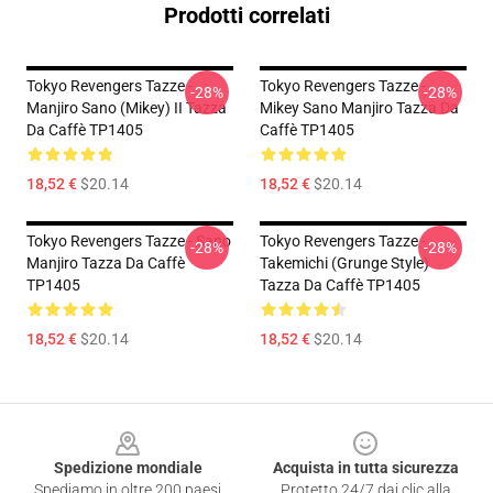
Prodotti correlati
Tokyo Revengers Tazze -
Tokyo Revengers Tazze -
-28%
-28%
Manjiro Sano (Mikey) II Tazza
Mikey Sano Manjiro Tazza Da
Da Caffè TP1405
Caffè TP1405
18,52 €
$20.14
18,52 €
$20.14
Tokyo Revengers Tazze - Sano
Tokyo Revengers Tazze -
-28%
-28%
Manjiro Tazza Da Caffè
Takemichi (Grunge Style)
TP1405
Tazza Da Caffè TP1405
18,52 €
$20.14
18,52 €
$20.14
Footer
Spedizione mondiale
Acquista in tutta sicurezza
Spediamo in oltre 200 paesi
Protetto 24/7 dai clic alla