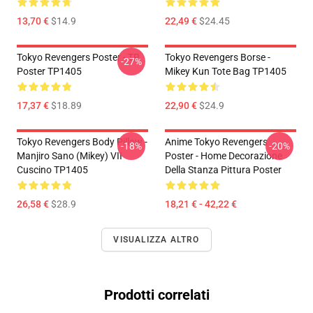
13,70 €
$14.9
22,49 €
$24.45
Tokyo Revengers Poster - TR
Tokyo Revengers Borse -
-27%
Poster TP1405
Mikey Kun Tote Bag TP1405
17,37 €
$18.89
22,90 €
$24.9
Tokyo Revengers Body Pillow -
Anime Tokyo Revengers
-18%
-20%
Manjiro Sano (Mikey) VII
Poster - Home Decorazione
Cuscino TP1405
Della Stanza Pittura Poster
26,58 €
$28.9
18,21 € - 42,22 €
VISUALIZZA ALTRO
Prodotti correlati