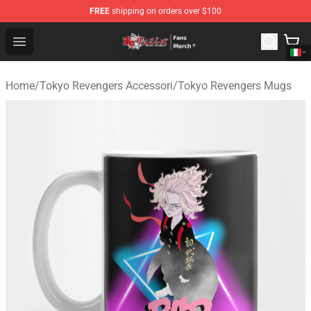
FREE
shipping on orders over $100
Tokyo Revengers Store - Official Tokyo Revengers Merc
Open menu
Home
/
Tokyo Revengers Accessori
/
Tokyo Revengers Mugs