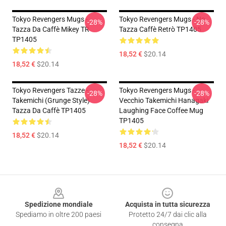
Tokyo Revengers Mugs -
Tokyo Revengers Mugs - No.
-28%
-28%
Tazza Da Caffè Mikey TR
Tazza Caffè Retrò TP1405
TP1405
18,52 €
$20.14
18,52 €
$20.14
Tokyo Revengers Tazze -
Tokyo Revengers Mugs -
-28%
-28%
Takemichi (Grunge Style)
Vecchio Takemichi Hanagaki
Tazza Da Caffè TP1405
Laughing Face Coffee Mug
TP1405
18,52 €
$20.14
18,52 €
$20.14
Footer
Spedizione mondiale
Acquista in tutta sicurezza
Spediamo in oltre 200 paesi
Protetto 24/7 dai clic alla
consegna