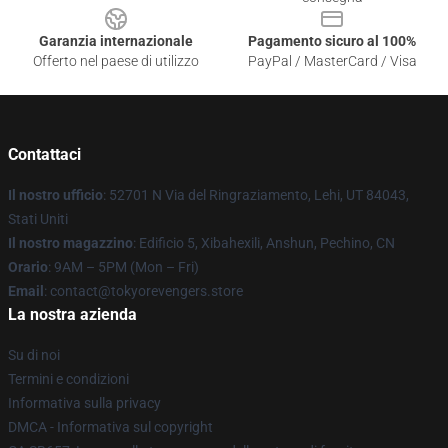
Garanzia internazionale
Pagamento sicuro al 100%
Offerto nel paese di utilizzo
PayPal / MasterCard / Visa
Contattaci
Il nostro ufficio
: 52701 N Via del Ringraziamento, Lehi, UT 84043,
Stati Uniti
Il nostro magazzino
: Edificio 5, Xibahexili, Anshun, Pechino, CN
Orario
: 9AM – 5PM (Mon – Fri)
Email
: contact@tokyorevengers.store
La nostra azienda
Su di noi
Termini e condizioni
Informativa sulla privacy
DMCA - Informativa sul copyright