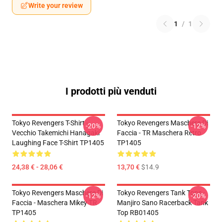
Write your review
1
/
1
I prodotti più venduti
Tokyo Revengers T-Shirt -
Tokyo Revengers Maschere Di
-20%
-12%
Vecchio Takemichi Hanagaki
Faccia - TR Maschera Retro
Laughing Face T-Shirt TP1405
TP1405
24,38 € - 28,06 €
13,70 €
$14.9
Tokyo Revengers Maschere Di
Tokyo Revengers Tank Tops -
-12%
-20%
Faccia - Maschera Mikey TR
Manjiro Sano Racerback Tank
TP1405
Top RB01405