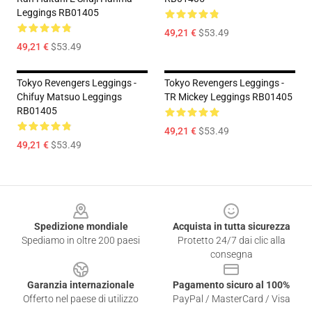
Leggings RB01405
49,21 €
$53.49
49,21 €
$53.49
Tokyo Revengers Leggings -
Tokyo Revengers Leggings -
Chifuy Matsuo Leggings
TR Mickey Leggings RB01405
RB01405
49,21 €
$53.49
49,21 €
$53.49
Footer
Spedizione mondiale
Acquista in tutta sicurezza
Spediamo in oltre 200 paesi
Protetto 24/7 dai clic alla
consegna
Garanzia internazionale
Pagamento sicuro al 100%
Offerto nel paese di utilizzo
PayPal / MasterCard / Visa