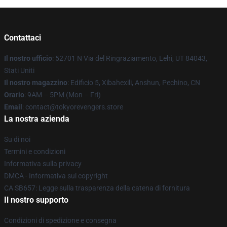
Contattaci
Il nostro ufficio
: 52701 N Via del Ringraziamento, Lehi, UT 84043,
Stati Uniti
Il nostro magazzino
: Edificio 5, Xibahexili, Anshun, Pechino, CN
Orario
: 9AM – 5PM (Mon – Fri)
Email
: contact@tokyorevengers.store
La nostra azienda
Su di noi
Termini e condizioni
Informativa sulla privacy
DMCA - Informativa sul copyright
CA SB657: Legge sulla trasparenza della catena di fornitura
Il nostro supporto
Condizioni di spedizione e consegna