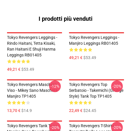
I prodotti più venduti
Tokyo Revengers Leggings -
Tokyo Revengers Leggings -
Rindo Haitani, Tetta Kisaki,
Manjiro Leggings RB01405
Ran Haitani E Shuji Hanma
Leggings RB01405
49,21 €
$53.49
49,21 €
$53.49
Tokyo Revengers Maschere
Tokyo Revengers Top
-12%
-20%
Viso - Mikey Sano Maschera
Serbatoio - Takemichi (Grunge
Manjiro TP1405
Style) Tank Top TP1405
13,70 €
$14.9
22,49 €
$24.45
Tokyo Revengers Tank Tops -
Tokyo Revengers T-Shirts -
-20%
-20%