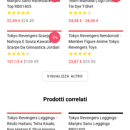
Manjiro Sano Racerback Tank
Team Walhalla Logo Unisex
Top RB01405
Tie Dye T-Shirt
22,49 €
$24.45
24,38 € - 28,06 €
Tokyo Revengers Scarpe:
Tokyo Revengers Nendoroid -
-5%
Nahoya E Souta Kawata
Member Figure Anime Tokyo
Scarpe Da Ginnastica Jordan
Revengers Toys
101,15 €
$109.95
23,87 €
$25.95
VISUALIZZA ALTRO
Prodotti correlati
Tokyo Revengers Leggings -
Tokyo Revengers Leggings -
Rindo Haitani, Tetta Kisaki,
Manjiro Sano Leggings
Ran Haitani E Shuji Hanma
RB01405