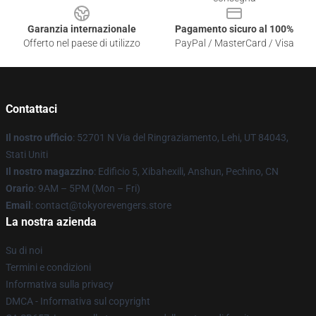
Garanzia internazionale
Pagamento sicuro al 100%
Offerto nel paese di utilizzo
PayPal / MasterCard / Visa
Contattaci
Il nostro ufficio
: 52701 N Via del Ringraziamento, Lehi, UT 84043,
Stati Uniti
Il nostro magazzino
: Edificio 5, Xibahexili, Anshun, Pechino, CN
Orario
: 9AM – 5PM (Mon – Fri)
Email
: contact@tokyorevengers.store
La nostra azienda
Su di noi
Termini e condizioni
Informativa sulla privacy
DMCA - Informativa sul copyright