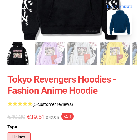
blank template
Tokyo Revengers Hoodies -
Fashion Anime Hoodie
(5 customer reviews)
€49.39
€39.51
-20%
$42.95
Type
Unisex