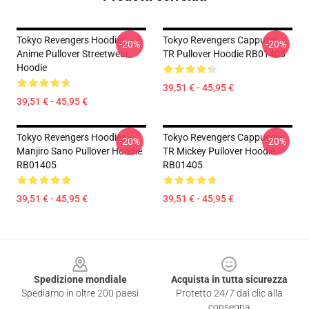
Tokyo Revengers Hoodies –
Tokyo Revengers Cappucci -
-20%
-20%
Anime Pullover Streetwear
TR Pullover Hoodie RB01405
Hoodie
39,51 € - 45,95 €
39,51 € - 45,95 €
Tokyo Revengers Hoodies -
Tokyo Revengers Cappucci -
-20%
-20%
Manjiro Sano Pullover Hoodie
TR Mickey Pullover Hoodie
RB01405
RB01405
39,51 € - 45,95 €
39,51 € - 45,95 €
Footer
Spedizione mondiale
Acquista in tutta sicurezza
Spediamo in oltre 200 paesi
Protetto 24/7 dai clic alla
consegna