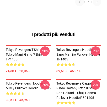
1
/
1
I prodotti più venduti
Tokyo Revengers T-Shirts -
Tokyo Revengers Hoodies -
-20%
-20%
Tokyo Manji Gang T-Shirt
Sano Manjiro Pullover Hoodie
TP1405
TP1405
24,38 € - 28,06 €
39,51 € - 45,95 €
Tokyo Revengers Hoodies -
Tokyo Revengers Cappucci -
-20%
-20%
Mikey Pullover Hoodie TP1405
Rindo Haitani, Tetta Kisaki,
Ran Haitani E Shuji Hanma
Pullover Hoodie RB01405
39,51 € - 45,95 €