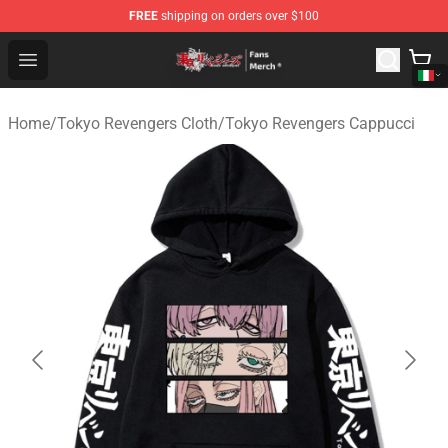
FREE
shipping on orders over $100
Tokyo Revengers Store - Official Tokyo Revengers Merc
Open menu
Home
/
Tokyo Revengers Cloth
/
Tokyo Revengers Cappucci