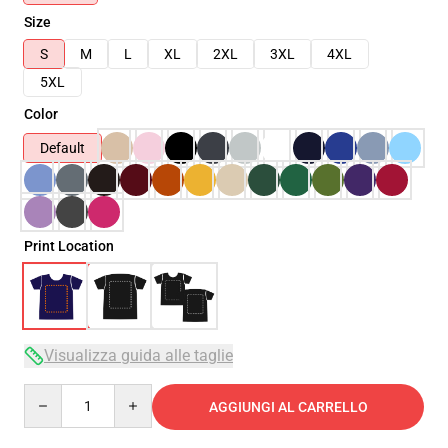
Size
S
M
L
XL
2XL
3XL
4XL
5XL
Color
Default
Print Location
Visualizza guida alle taglie
Quantity
AGGIUNGI AL CARRELLO