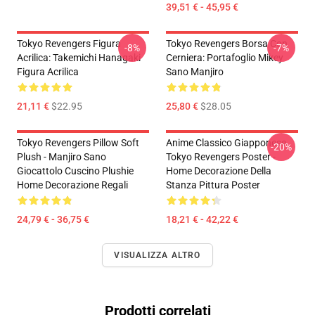
39,51 € - 45,95 €
Tokyo Revengers Figura
Tokyo Revengers Borsa Con
-8%
-7%
Acrilica: Takemichi Hanagaki
Cerniera: Portafoglio Mikey
Figura Acrilica
Sano Manjiro
21,11 €
$22.95
25,80 €
$28.05
Tokyo Revengers Pillow Soft
Anime Classico Giapponese
-20%
Plush - Manjiro Sano
Tokyo Revengers Poster -
Giocattolo Cuscino Plushie
Home Decorazione Della
Home Decorazione Regali
Stanza Pittura Poster
24,79 € - 36,75 €
18,21 € - 42,22 €
VISUALIZZA ALTRO
Prodotti correlati