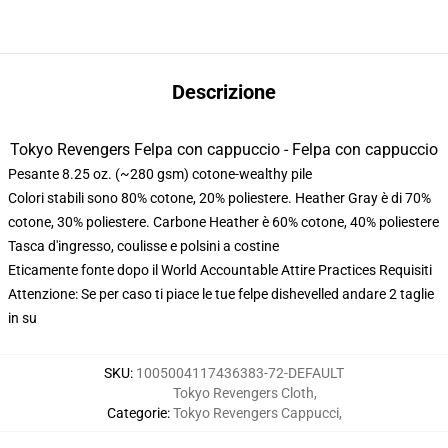
Descrizione
Tokyo Revengers Felpa con cappuccio - Felpa con cappuccio
Pesante 8.25 oz. (~280 gsm) cotone-wealthy pile
Colori stabili sono 80% cotone, 20% poliestere. Heather Gray è di 70%
cotone, 30% poliestere. Carbone Heather è 60% cotone, 40% poliestere
Tasca d'ingresso, coulisse e polsini a costine
Eticamente fonte dopo il World Accountable Attire Practices Requisiti
Attenzione: Se per caso ti piace le tue felpe dishevelled andare 2 taglie
in su
SKU
:
1005004117436383-72-DEFAULT
Tokyo Revengers Cloth
,
Categorie
:
Tokyo Revengers Cappucci
,