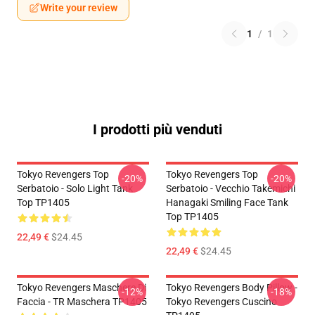
Write your review
1
/
1
I prodotti più venduti
Tokyo Revengers Top
Tokyo Revengers Top
-20%
-20%
Serbatoio - Solo Light Tank
Serbatoio - Vecchio Takemichi
Top TP1405
Hanagaki Smiling Face Tank
Top TP1405
22,49 €
$24.45
22,49 €
$24.45
Tokyo Revengers Maschere Di
Tokyo Revengers Body Pillow -
-12%
-18%
Faccia - TR Maschera TP1405
Tokyo Revengers Cuscino