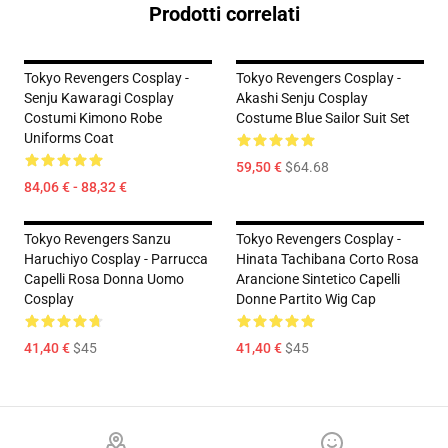
Prodotti correlati
Tokyo Revengers Cosplay -
Tokyo Revengers Cosplay -
Senju Kawaragi Cosplay
Akashi Senju Cosplay
Costumi Kimono Robe
Costume Blue Sailor Suit Set
Uniforms Coat
59,50 €
$64.68
84,06 € - 88,32 €
Tokyo Revengers Sanzu
Tokyo Revengers Cosplay -
Haruchiyo Cosplay - Parrucca
Hinata Tachibana Corto Rosa
Capelli Rosa Donna Uomo
Arancione Sintetico Capelli
Cosplay
Donne Partito Wig Cap
41,40 €
$45
41,40 €
$45
Footer