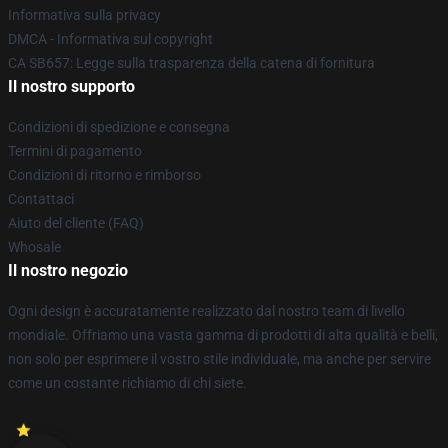
Informativa sulla privacy
DMCA - Informativa sul copyright
CA SB657: Legge sulla trasparenza della catena di fornitura
Il nostro supporto
Condizioni di spedizione e consegna
Termini di pagamento
Condizioni di ritorno e rimborso
Contattaci
Aiuto del cliente (FAQ)
Whosale
Il nostro negozio
Ogni design è accuratamente realizzato dal nostro team di livello
mondiale. Offriamo una vasta gamma di prodotti di alta qualità e belli,
non solo per esprimere il vostro stile individuale, ma anche per servire
come un costante richiamo di chi siete.