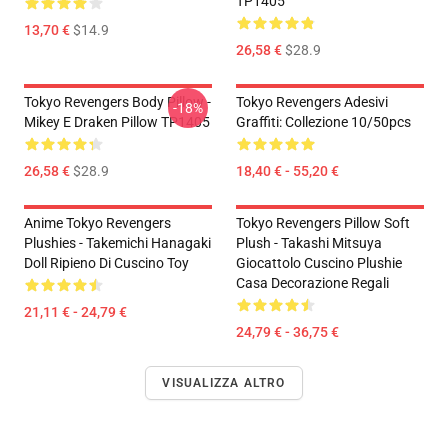
TP1405
13,70 €
$14.9
26,58 €
$28.9
Tokyo Revengers Body Pillow -
Tokyo Revengers Adesivi
-18%
Mikey E Draken Pillow TP1405
Graffiti: Collezione 10/50pcs
26,58 €
$28.9
18,40 € - 55,20 €
Anime Tokyo Revengers
Tokyo Revengers Pillow Soft
Plushies - Takemichi Hanagaki
Plush - Takashi Mitsuya
Doll Ripieno Di Cuscino Toy
Giocattolo Cuscino Plushie
Casa Decorazione Regali
21,11 € - 24,79 €
24,79 € - 36,75 €
VISUALIZZA ALTRO