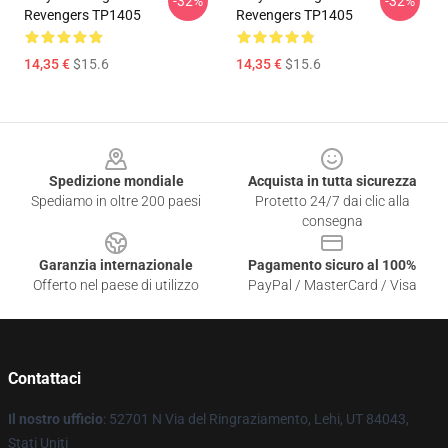
-32%
-32%
Revengers TP1405
Revengers TP1405
14,35 €
$15.6
14,35 €
$15.6
Footer
Spedizione mondiale
Acquista in tutta sicurezza
Spediamo in oltre 200 paesi
Protetto 24/7 dai clic alla
consegna
Garanzia internazionale
Pagamento sicuro al 100%
Offerto nel paese di utilizzo
PayPal / MasterCard / Visa
Contattaci
Il nostro ufficio
: 52701 N Via del Ringraziamento, Lehi, UT 84043,
Stati Uniti