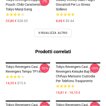
-7%
Pouch: Chibi Caratteristica
Giocattoli Per Lo Stress
Tokyo Manji Gang
Sollievo
25,80 €
$28.05
8,68 €
$9.44
VISUALIZZA ALTRO
Prodotti correlati
Tokyo Revengers Casi... Tokyo
Tokyo Revengers Casi... Tokyo
-32%
-20%
Revengers Tempo TP1405
Revengers Keisuke Baji E
Chifuyu Matsuno Custodia
Per Telefono Trasparente
14,35 €
$15.6
14,81 € - 16,10 €
Tokyo Revengers Casi... Tokyo
Tokyo Revengers Casi... Tokyo