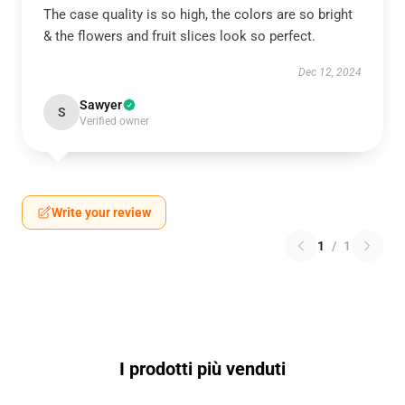
The case quality is so high, the colors are so bright
& the flowers and fruit slices look so perfect.
Dec 12, 2024
Sawyer
S
Verified owner
Write your review
1
/
1
I prodotti più venduti