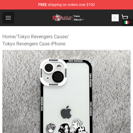
FREE
shipping on orders over $100
Tokyo Revengers Store - Official Tokyo Revengers Merc
Open menu
Home
/
Tokyo Revengers Cause
/
Tokyo Revengers Case iPhone