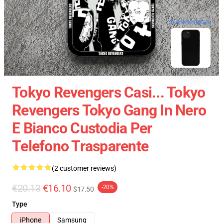
blank template
Tokyo Revengers Casi... Tokyo
Revengers Tokyo Gang In Nero
E Bianco Custodia Per
Telefono Trasparente
(2 customer reviews)
€20.13
€16.10
-20%
$17.50
Type
iPhone
Samsung