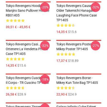
Tokyo Revengers Hoodies -
Tokyo Revengers Cause -
-20%
-32%
Manjiro Sano Pullover Hoodie
Older Takemichi Hanagaki
RB01405
Laughing Face Phone Case
TP1405
39,51 € - 45,95 €
14,35 €
$15.6
Tokyo Revengers Casi...
Tokyo Revengers Poster -
-32%
-27%
Ottenere La Vendetta Phone
Mikey Poster TP1405
Case TP1405
17,37 €
$18.89
14,35 €
$15.6
Tokyo Revengers Cuscino Per
Tokyo Revengers Borse -
-18%
Il Corpo - TR Cuscino TP1405
Mikey Kun Tote Bag TP1405
26,58 €
$28.9
22,90 €
$24.9
Tokyo Revengers Zipper
Galaxy Infinity Cube Fidget