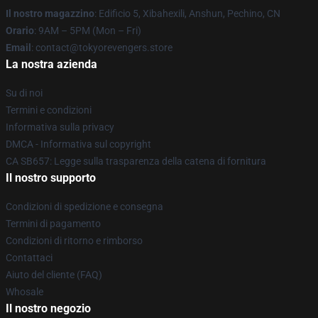
Il nostro magazzino
: Edificio 5, Xibahexili, Anshun, Pechino, CN
Orario
: 9AM – 5PM (Mon – Fri)
Email
: contact@tokyorevengers.store
La nostra azienda
Su di noi
Termini e condizioni
Informativa sulla privacy
DMCA - Informativa sul copyright
CA SB657: Legge sulla trasparenza della catena di fornitura
Il nostro supporto
Condizioni di spedizione e consegna
Termini di pagamento
Condizioni di ritorno e rimborso
Contattaci
Aiuto del cliente (FAQ)
Whosale
Il nostro negozio