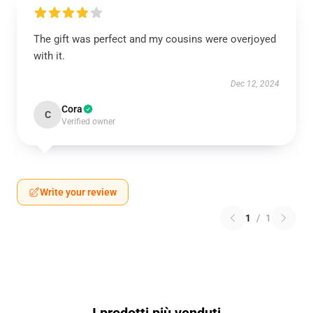
The gift was perfect and my cousins were overjoyed
with it.
Dec 12, 2024
Cora
C
Verified owner
Write your review
1
/
1