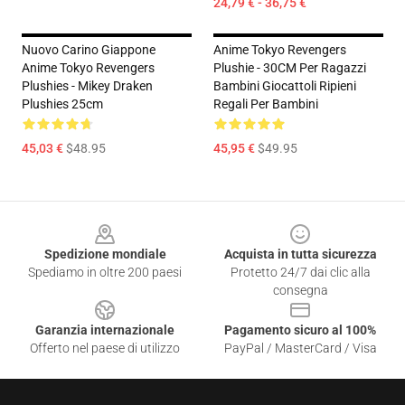
24,79 € - 36,75 €
Nuovo Carino Giappone
Anime Tokyo Revengers
Anime Tokyo Revengers
Plushie - 30CM Per Ragazzi
Plushies - Mikey Draken
Bambini Giocattoli Ripieni
Plushies 25cm
Regali Per Bambini
45,03 €
$48.95
45,95 €
$49.95
Footer
Spedizione mondiale
Acquista in tutta sicurezza
Spediamo in oltre 200 paesi
Protetto 24/7 dai clic alla
consegna
Garanzia internazionale
Pagamento sicuro al 100%
Offerto nel paese di utilizzo
PayPal / MasterCard / Visa