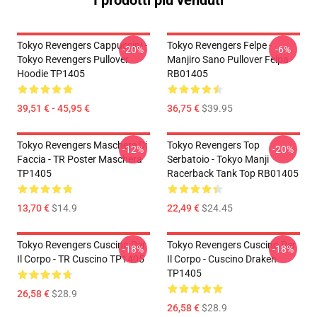
I prodotti più venduti
Tokyo Revengers Cappuccini -
Tokyo Revengers Felpe -
-20%
-6%
Tokyo Revengers Pullover
Manjiro Sano Pullover Felpa
Hoodie TP1405
RB01405
39,51 € - 45,95 €
36,75 €
$39.95
Tokyo Revengers Maschere Di
Tokyo Revengers Top
-12%
-20%
Faccia - TR Poster Maschera
Serbatoio - Tokyo Manji
TP1405
Racerback Tank Top RB01405
13,70 €
$14.9
22,49 €
$24.45
Tokyo Revengers Cuscino Per
Tokyo Revengers Cuscino Per
-18%
-18%
Il Corpo - TR Cuscino TP1405
Il Corpo - Cuscino Draken
TP1405
26,58 €
$28.9
26,58 €
$28.9