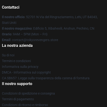
Contattaci
Il nostro ufficio
: 52701 N Via del Ringraziamento, Lehi, UT 84043,
Stati Uniti
Il nostro magazzino
: Edificio 5, Xibahexili, Anshun, Pechino, CN
Orario
: 9AM – 5PM (Mon – Fri)
Email
: contact@tokyorevengers.store
La nostra azienda
Su di noi
Termini e condizioni
Informativa sulla privacy
DMCA - Informativa sul copyright
CA SB657: Legge sulla trasparenza della catena di fornitura
Il nostro supporto
Condizioni di spedizione e consegna
Termini di pagamento
Condizioni di ritorno e rimborso