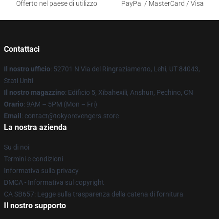
Offerto nel paese di utilizzo
PayPal / MasterCard / Visa
Contattaci
Il nostro ufficio
: 52701 N Via del Ringraziamento, Lehi, UT 84043,
Stati Uniti
Il nostro magazzino
: Edificio 5, Xibahexili, Anshun, Pechino, CN
Orario
: 9AM – 5PM (Mon – Fri)
Email
: contact@tokyorevengers.store
La nostra azienda
Su di noi
Termini e condizioni
Informativa sulla privacy
DMCA - Informativa sul copyright
CA SB657: Legge sulla trasparenza della catena di fornitura
Il nostro supporto