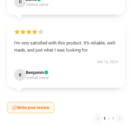
D
Verified owner
I’m very satisfied with this product. It’s reliable, well-
made, and just what I was looking for.
Dec 12, 2024
Benjamin
B
Verified owner
Write your review
1
/
1