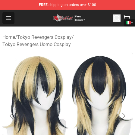
FREE
shipping on orders over $100
Tokyo Revengers Store - Official Tokyo Revengers Merc
Open menu
Home
/
Tokyo Revengers Cosplay
/
Tokyo Revengers Uomo Cosplay