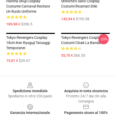
Hanma Shuji Cosplay
Shinichiro Sano Cosplay
Costume Carnaval Recitare
Costumi Ricamati Stile
Un Ruolo Uniforme
142,94 €
$155.38
189,98 €
$206.5
Tokyo Revengers Cosplay:
Tokyo Revengers Cosplay:
-20%
18cm Ken Ryuguji Tatuaggi
Costumi Cloak La Banda
Temporanei
55,70 €
$60.55
19,01 €
$20.67
Footer
Spedizione mondiale
Acquista in tutta sicurezza
Spediamo in oltre 200 paesi
Protetto 24/7 dai clic alla
consegna
Garanzia internazionale
Pagamento sicuro al 100%