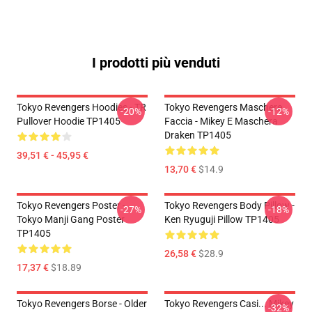
I prodotti più venduti
Tokyo Revengers Hoodies - TR
Tokyo Revengers Maschere
-20%
-12%
Pullover Hoodie TP1405
Faccia - Mikey E Maschera
Draken TP1405
39,51 € - 45,95 €
13,70 €
$14.9
Tokyo Revengers Poster -
Tokyo Revengers Body Pillow -
-27%
-18%
Tokyo Manji Gang Poster
Ken Ryuguji Pillow TP1405
TP1405
26,58 €
$28.9
17,37 €
$18.89
Tokyo Revengers Borse - Older
Tokyo Revengers Casi... Mikey
-32%