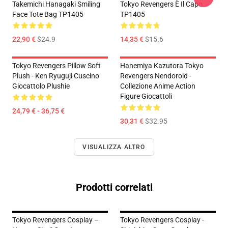
Takemichi Hanagaki Smiling
Tokyo Revengers È Il Capo
Face Tote Bag TP1405
TP1405
22,90 €
$24.9
14,35 €
$15.6
Tokyo Revengers Pillow Soft
Hanemiya Kazutora Tokyo
Plush - Ken Ryuguji Cuscino
Revengers Nendoroid -
Giocattolo Plushie
Collezione Anime Action
Figure Giocattoli
24,79 € - 36,75 €
30,31 €
$32.95
VISUALIZZA ALTRO
Prodotti correlati
Tokyo Revengers Cosplay –
Tokyo Revengers Cosplay -