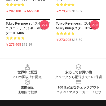
￥287,100 - ￥665,550
￥273,905
$18.89
Tokyo Revengers ポスター - マ
Tokyo Revengers ポスター -
-27%
-27%
ニジロ・サノ(ミキー)IIIポス
Mikey KunポスターTP1405
ターTP1405
￥273,905
$18.89
￥273,905
$18.89
Footer
世界中に配送
安心してお買い物
200カ国以上に配送
クリックから配送まで24/7保護
国際保証
100％安全なチェックアウト
使用国で提供
PayPal / マスターカード / ビザ