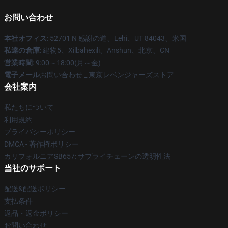
お問い合わせ
本社オフィス
: 52701 N 感謝の道、Lehi、UT 84043、米国
私達の倉庫
: 建物5、Xilbahexili、Anshun、北京、CN
営業時間
: 9:00～18:00(月～金)
電子メール
お問い合わせ _ 東京レベンジャーズストア
会社案内
私たちについて
利用規約
プライバシーポリシー
DMCA - 著作権ポリシー
カリフォルニアSB657: サプライチェーンの透明性法
当社のサポート
配送&配送ポリシー
支払条件
返品・返金ポリシー
お問い合わせ