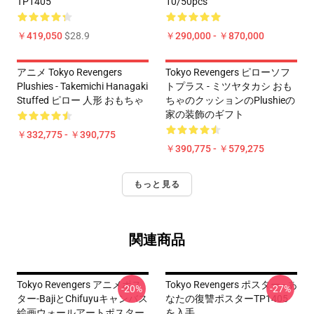
TP1405
10/50pcs
￥419,050
$28.9
￥290,000 - ￥870,000
アニメ Tokyo Revengers
Tokyo Revengers ピローソフ
Plushies - Takemichi Hanagaki
トプラス - ミツヤタカシ おも
Stuffed ピロー 人形 おもちゃ
ちゃのクッションのPlushieの
家の装飾のギフト
￥332,775 - ￥390,775
￥390,775 - ￥579,275
もっと見る
関連商品
Tokyo Revengers アニメポス
Tokyo Revengers ポスター - あ
-20%
-27%
ター-BajiとChifuyuキャンバス
なたの復讐ポスターTP1405
絵画ウォールアートポスター
を入手