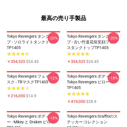
最高の売り手製品
Tokyo Revengers タンクトッ
Tokyo Revengers タンクトッ
-20%
-20%
プ - ソロライトタンクトップ
プ - 古い竹道花垣笑顔フェイ
TP1405
スタンクトップTP1405
￥354,525
$24.45
￥354,525
$24.45
Tokyo Revengers フェイスマ
Tokyo Revengers ボディ枕 -
-12%
-18%
スク - TRマスクTP1405
Tokyo Revengers ピロー
TP1405
￥216,050
$14.9
￥419,050
$28.9
Tokyo Revengers ボディピロ
Tokyo Revengers Graffitiのス
-18%
ー - Mikey と Draken ピロー
テッカー:コレクション