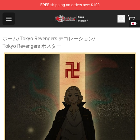
FREE
shipping on orders over $100
Tokyo Revengers Store - Official Tokyo Revengers Merc
Open menu
ホーム
/
Tokyo Revengers デコレーション
/
Tokyo Revengers ポスター