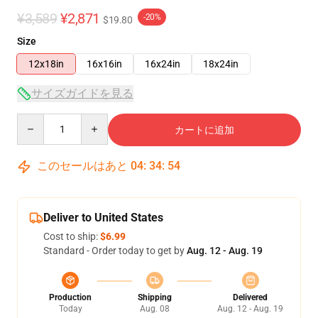
¥3,589
¥2,871
-20%
$19.80
Size
12x18in
16x16in
16x24in
18x24in
サイズガイドを見る
Quantity
カートに追加
このセールはあと
04
:
34
:
54
Deliver to United States
Cost to ship:
$6.99
Standard - Order today to get by
Aug. 12 - Aug. 19
Production
Shipping
Delivered
Today
Aug. 08
Aug. 12 - Aug. 19