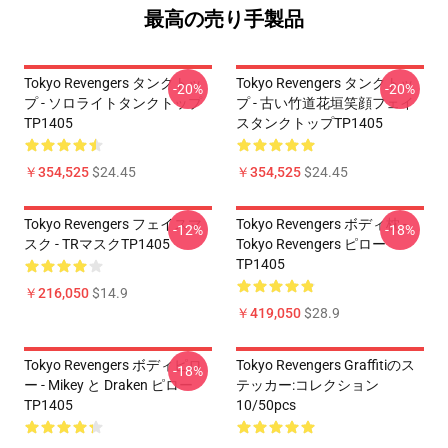
最高の売り手製品
Tokyo Revengers タンクトッ
Tokyo Revengers タンクトッ
-20%
-20%
プ - ソロライトタンクトップ
プ - 古い竹道花垣笑顔フェイ
TP1405
スタンクトップTP1405
￥354,525
$24.45
￥354,525
$24.45
Tokyo Revengers フェイスマ
Tokyo Revengers ボディ枕 -
-12%
-18%
スク - TRマスクTP1405
Tokyo Revengers ピロー
TP1405
￥216,050
$14.9
￥419,050
$28.9
Tokyo Revengers ボディピロ
Tokyo Revengers Graffitiのス
-18%
ー - Mikey と Draken ピロー
テッカー:コレクション
TP1405
10/50pcs