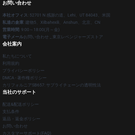
お問い合わせ
本社オフィス
: 52701 N 感謝の道、Lehi、UT 84043、米国
私達の倉庫
: 建物5、Xilbahexili、Anshun、北京、CN
営業時間
: 9:00～18:00(月～金)
電子メール
お問い合わせ _ 東京レベンジャーズストア
会社案内
私たちについて
利用規約
プライバシーポリシー
DMCA - 著作権ポリシー
カリフォルニアSB657: サプライチェーンの透明性法
当社のサポート
配送&配送ポリシー
支払条件
返品・返金ポリシー
お問い合わせ
カスタマーサポート(FAQ)