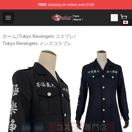
FREE
shipping on orders over $100
Tokyo Revengers Store - Official Tokyo Revengers Merc
Open menu
ホーム
/
Tokyo Revengers コスプレ
/
Tokyo Revengers メンズコスプレ