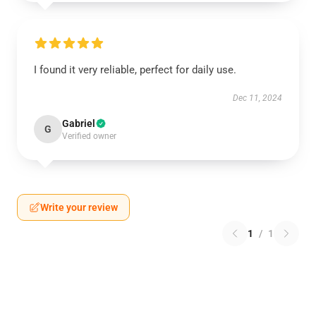
I found it very reliable, perfect for daily use.
Dec 11, 2024
Gabriel
G
Verified owner
Write your review
1
/
1