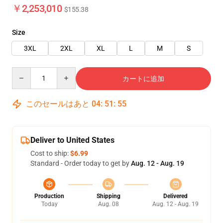
￥2,253,010
$155.38
Size
3XL
2XL
XL
L
M
S
Quantity
カートに追加
このセールはあと
04
:
51
:
54
Deliver to United States
Cost to ship:
$6.99
Standard - Order today to get by
Aug. 12 - Aug. 19
Production
Shipping
Delivered
Today
Aug. 08
Aug. 12 - Aug. 19