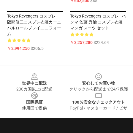
￥652,500
$45
Tokyo Revengers コスプレ –
Tokyo Revengers コスプレ - ハ
阪間修二コスプレ衣装カーニ
ンマ 佐藤 秀治 コスプレ衣装
バルロールプレイユニフォー
マンガ スーツ セット
ム
￥3,257,280
$224.64
￥2,994,250
$206.5
Footer
世界中に配送
安心してお買い物
200カ国以上に配送
クリックから配送まで24/7保護
国際保証
100％安全なチェックアウト
使用国で提供
PayPal / マスターカード / ビザ