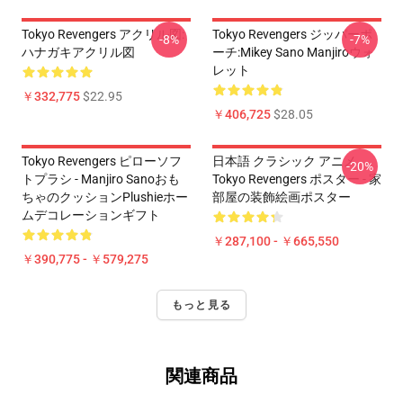
Tokyo Revengers アクリル図:
Tokyo Revengers ジッパーポ
-8%
-7%
ハナガキアクリル図
ーチ:Mikey Sano Manjiroウォ
レット
￥332,775
$22.95
￥406,725
$28.05
Tokyo Revengers ピローソフ
日本語 クラシック アニメ
-20%
トプラシ - Manjiro Sanoおも
Tokyo Revengers ポスター - 家
ちゃのクッションPlushieホー
部屋の装飾絵画ポスター
ムデコレーションギフト
￥287,100 - ￥665,550
￥390,775 - ￥579,275
もっと見る
関連商品