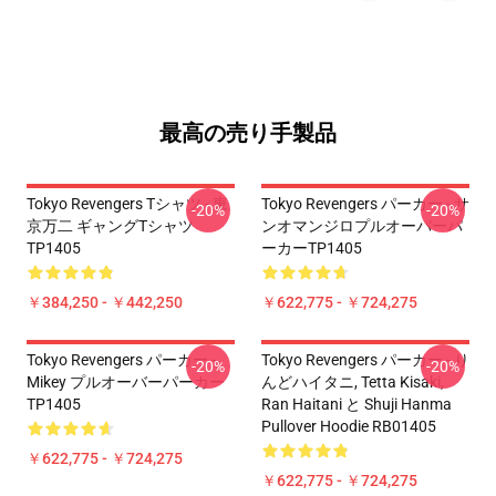
最高の売り手製品
Tokyo Revengers Tシャツ - 東
Tokyo Revengers パーカー - サ
-20%
-20%
京万二 ギャングTシャツ
ンオマンジロプルオーバーパ
TP1405
ーカーTP1405
￥384,250 - ￥442,250
￥622,775 - ￥724,275
Tokyo Revengers パーカー -
Tokyo Revengers パーカー - り
-20%
-20%
Mikey プルオーバーパーカー
んどハイタニ, Tetta Kisaki,
TP1405
Ran Haitani と Shuji Hanma
Pullover Hoodie RB01405
￥622,775 - ￥724,275
￥622,775 - ￥724,275