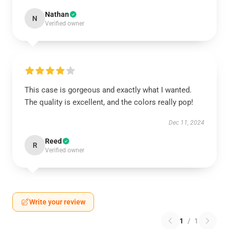
Nathan
N
Verified owner
This case is gorgeous and exactly what I wanted.
The quality is excellent, and the colors really pop!
Dec 11, 2024
Reed
R
Verified owner
Write your review
1
/
1