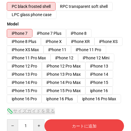
PC black frosted shell
RPC transparent soft shell
LPC glass phone case
Model
iPhone 7
iPhone 7 Plus
iPhone 8
iPhone 8 Plus
iPhone X
iPhone XR
iPhone XS
iPhone XS Max
iPhone 11
iPhone 11 Pro
iPhone 11 Pro Max
iPhone 12
iPhone 12 Mini
iPhone 12 Pro
iPhone 12 Pro Max
iPhone 13
iPhone 13 Pro
iPhone 13 Pro Max
iPhone 14
iPhone 14 Pro
iPhone 14 Pro Max
iPhone 15
iPhone 15 Pro
iPhone 15 Pro Max
iphone 16
iphone 16 Pro
iphone 16 Plus
iphone 16 Pro Max
サイズガイドを見る
Quantity
カートに追加