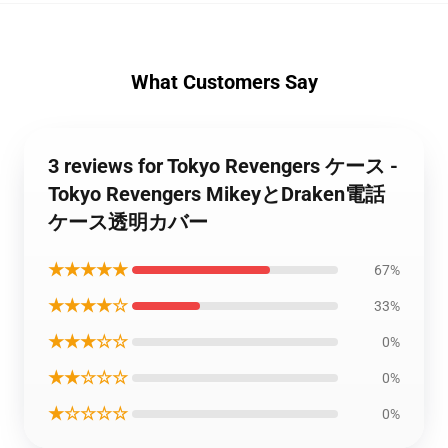
What Customers Say
3 reviews for Tokyo Revengers ケース -
Tokyo Revengers MikeyとDraken電話
ケース透明カバー
★★★★★
67%
★★★★☆
33%
★★★☆☆
0%
★★☆☆☆
0%
★☆☆☆☆
0%