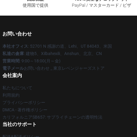
使用国で提供
PayPal / マスターカード / ビザ
お問い合わせ
本社オフィス
: 52701 N 感謝の道、Lehi、UT 84043、米国
私達の倉庫
: 建物5、Xilbahexili、Anshun、北京、CN
営業時間
: 9:00～18:00(月～金)
電子メール
お問い合わせ _ 東京レベンジャーズストア
会社案内
私たちについて
利用規約
プライバシーポリシー
DMCA - 著作権ポリシー
カリフォルニアSB657: サプライチェーンの透明性法
当社のサポート
配送&配送ポリシー