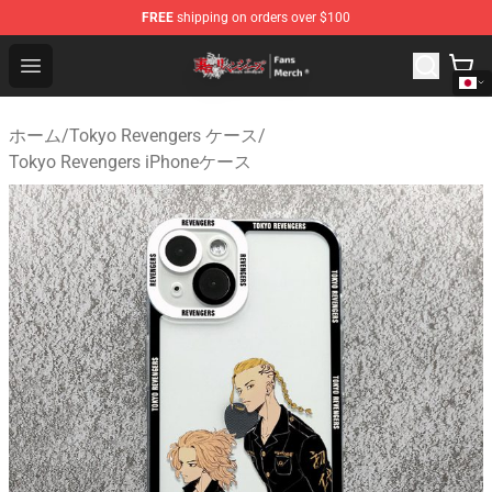
FREE
shipping on orders over $100
Tokyo Revengers Store - Official Tokyo Revengers Merc
Open menu
ホーム
/
Tokyo Revengers ケース
/
Tokyo Revengers iPhoneケース