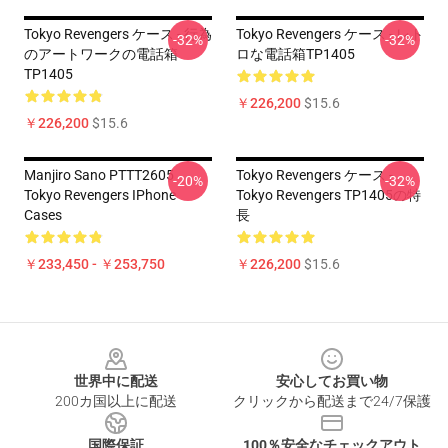
Tokyo Revengers ケース - 行為
Tokyo Revengers ケース - レト
-32%
-32%
のアートワークの電話箱
ロな電話箱TP1405
TP1405
￥226,200
$15.6
￥226,200
$15.6
Manjiro Sano PTTT2605
Tokyo Revengers ケース -
-20%
-32%
Tokyo Revengers IPhone
Tokyo Revengers TP1405の特
Cases
長
￥233,450 - ￥253,750
￥226,200
$15.6
Footer
世界中に配送
安心してお買い物
200カ国以上に配送
クリックから配送まで24/7保護
国際保証
100％安全なチェックアウト