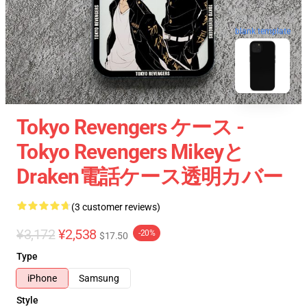
blank template
Tokyo Revengers ケース -
Tokyo Revengers Mikeyと
Draken電話ケース透明カバー
(3 customer reviews)
¥3,172
¥2,538
-20%
$17.50
Type
iPhone
Samsung
Style