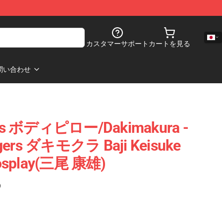
カスタマーサポート
カートを見る
問い合わせ
ers ボディピロー/Dakimakura -
engers ダキモクラ Baji Keisuke
Cosplay(三尾 康雄)
)