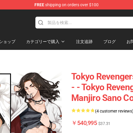
FREE
shipping on orders over $100
rchandise Shop
ショップ
カテゴリーで購入
注文追跡
ブログ
お
Tokyo Reveng
- - Tokyo Rev
Manjiro Sano 
(4 customer reviews
￥540,995
$37.31