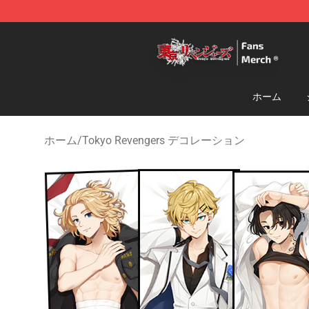
Tokyo Revengers Store - Official Tokyo Revengers Me
ホーム
ホーム
/
Tokyo Revengers デコレーション