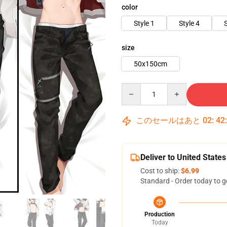
color
Style 1
Style 4
S
size
50x150cm
Quantity
このセールはあと
02
:
42
Deliver to United States
Cost to ship:
$6.99
Standard - Order today to g
Production
Today