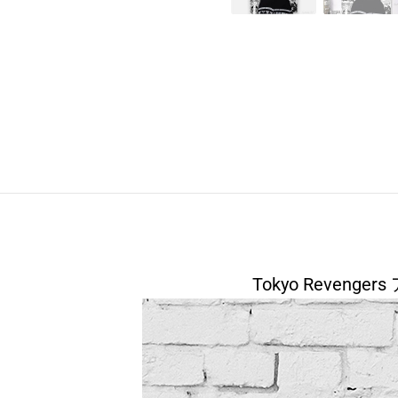
Tokyo Reven
modname=area&peak=30 の
modname=photographs&cols=1&colspace=10