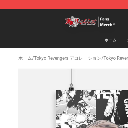
Tokyo Revengers Store - Official Tokyo Revengers Me
ホーム
ホーム
/
Tokyo Revengers デコレーション
/
Tokyo Rev