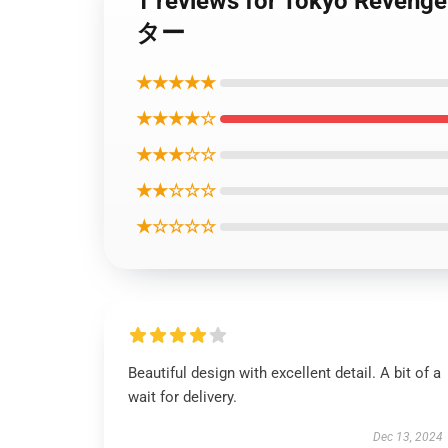
1 reviews for Tokyo
ター
★★★★★
★★★★☆
★★★☆☆
★★☆☆☆
★☆☆☆☆
Beautiful design with excellent detail. A bit of a
wait for delivery.
Dec 13, 2024