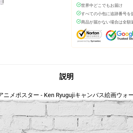
世界中どこでもお届け
すべての小包に追跡番号を
商品が届かない場合は全額
説明
gers アニメポスター - Ken Ryugujiキャンバス絵
&rowspace=20&=alignheart