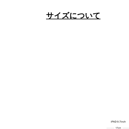
modname=area&ピーク=
modname=ckeditor ディレクティブ
modname=ckedi (modname=ckedi) は、
サイズについて