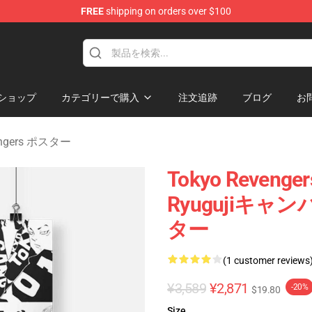
FREE
shipping on orders over $100
rchandise Shop
ショップ
カテゴリーで購入
注文追跡
ブログ
お
engers ポスター
Tokyo Reven
Ryugujiキ
ター
(1 customer reviews
¥3,589
¥2,871
-20%
$19.80
Size