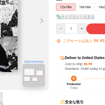
12x18in
16x16in
16x
サイズガイドを見る
Quantity
このセールはあと
04
:
45
Deliver to United States
blank template
Cost to ship:
$6.99
Standard - Order today to g
Production
Today
安全な取引