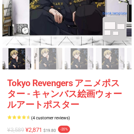
blank template
Tokyo Revengers アニメポス
ター - キャンバス絵画ウォー
ルアートポスター
(4 customer reviews)
¥3,589
¥2,871
-20%
$19.80