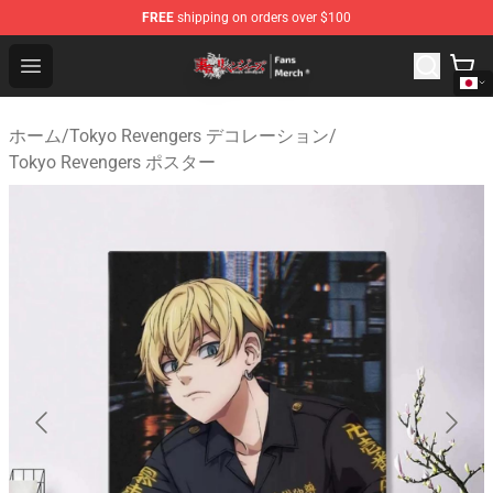
FREE
shipping on orders over $100
Tokyo Revengers Store - Official Tokyo Revengers Merc
Open menu
ホーム
/
Tokyo Revengers デコレーション
/
Tokyo Revengers ポスター