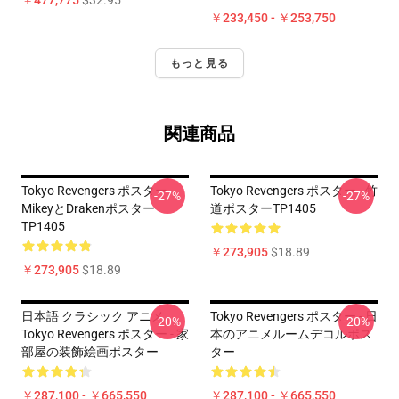
￥477,775
$32.95
￥233,450 - ￥253,750
もっと見る
関連商品
Tokyo Revengers ポスター -
Tokyo Revengers ポスター - 竹
-27%
-27%
MikeyとDrakenポスター
道ポスターTP1405
TP1405
￥273,905
$18.89
￥273,905
$18.89
日本語 クラシック アニメ
Tokyo Revengers ポスター - 日
-20%
-20%
Tokyo Revengers ポスター - 家
本のアニメルームデコルポス
部屋の装飾絵画ポスター
ター
￥287,100 - ￥665,550
￥287,100 - ￥665,550