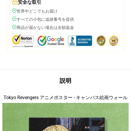
安全な取引
世界中どこでもお届け
すべての小包に追跡番号を提供
商品が届かない場合は全額返金
説明
Tokyo Revengers アニメポスター - キャンバス絵画ウォール
modname=house&peak=30の特長
アートポスター
modname=photos&cols=1&colspace=10&rowspace=20&align=middle