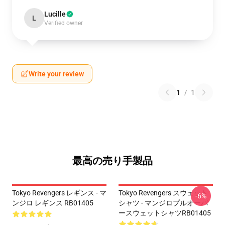
Lucille
L
Verified owner
Write your review
1
/
1
最高の売り手製品
Tokyo Revengers レギンス - マ
Tokyo Revengers スウェット
-6%
ンジロ レギンス RB01405
シャツ - マンジロプルオーバ
ースウェットシャツRB01405