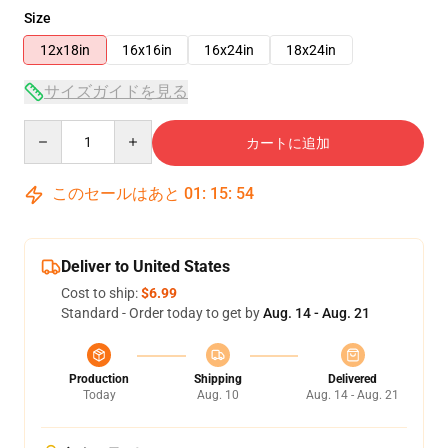
Size
12x18in
16x16in
16x24in
18x24in
サイズガイドを見る
Quantity
カートに追加
このセールはあと
01
:
15
:
54
Deliver to United States
Cost to ship:
$6.99
Standard - Order today to get by
Aug. 14 - Aug. 21
Production
Shipping
Delivered
Today
Aug. 10
Aug. 14 - Aug. 21