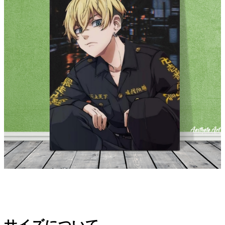
modname=house&peak=30の特長
modname=ckeditor ディレクティブ
modname=ckedi (modname=ckedi) は、