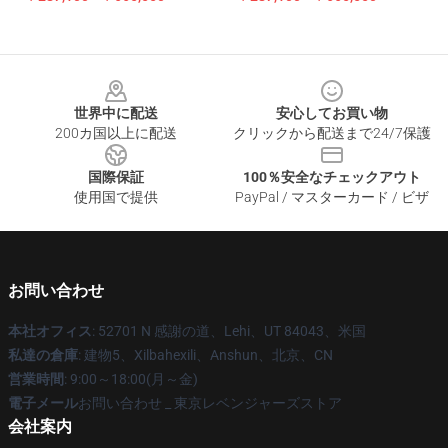
Footer
世界中に配送
安心してお買い物
200カ国以上に配送
クリックから配送まで24/7保護
国際保証
100％安全なチェックアウト
使用国で提供
PayPal / マスターカード / ビザ
お問い合わせ
本社オフィス
: 52701 N 感謝の道、Lehi、UT 84043、米国
私達の倉庫
: 建物5、Xilbahexili、Anshun、北京、CN
営業時間
: 9:00～18:00(月～金)
電子メール
お問い合わせ _ 東京レベンジャーズストア
会社案内