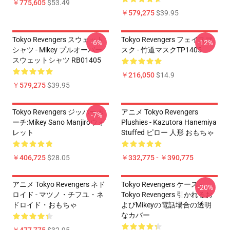
￥775,605
$53.49
￥579,275
$39.95
Tokyo Revengers スウェット
Tokyo Revengers フェイスマ
-6%
-12%
シャツ - Mikey プルオーバー
スク - 竹道マスクTP1405
スウェットシャツ RB01405
￥216,050
$14.9
￥579,275
$39.95
Tokyo Revengers ジッパーポ
アニメ Tokyo Revengers
-7%
ーチ:Mikey Sano Manjiroウォ
Plushies - Kazutora Hanemiya
レット
Stuffed ピロー 人形 おもちゃ
￥406,725
$28.05
￥332,775 - ￥390,775
アニメ Tokyo Revengers ネド
Tokyo Revengers ケース -
-20%
ロイド - マツノ・チフユ・ネ
Tokyo Revengers 引かれるお
ドロイド・おもちゃ
よびMikeyの電話場合の透明
なカバー